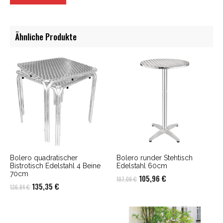
Ähnliche Produkte
Bolero quadratischer
Bolero runder Stehtisch
Bistrotisch Edelstahl 4 Beine
Edelstahl 60cm
70cm
Ursprünglicher
Aktueller
105,96
€
107,09
€
Ursprünglicher
Aktueller
135,35
€
136,84
€
Preis
Preis
Preis
Preis
war:
ist:
war:
ist:
107,09 €
105,96 €.
136,84 €
135,35 €.