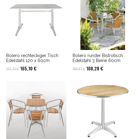
Bolero rechteckiger Tisch
Bolero runder Bistrotisch
Edelstahl 120 x 60cm
Edelstahl 3 Beine 60cm
Ursprünglicher
Aktueller
Ursprünglicher
Aktueller
165,10
€
108,28
€
173,73
€
109,47
€
Preis
Preis
Preis
Preis
war:
ist:
war:
ist:
173,73 €
165,10 €.
109,47 €
108,28 €.