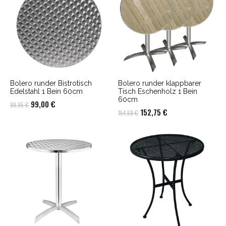
Bolero runder Bistrotisch
Bolero runder klappbarer
Edelstahl 1 Bein 60cm
Tisch Eschenholz 1 Bein
60cm
Ursprünglicher
Aktueller
99,00
€
99,95
€
Ursprünglicher
Aktueller
152,75
€
154,69
€
Preis
Preis
Preis
Preis
war:
ist:
war:
ist:
99,95 €
99,00 €.
154,69 €
152,75 €.