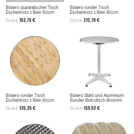
Bolero quadratischer Tisch
Bolero runder Tisch
Eschenholz 1 Bein 60cm
Eschenholz 1 Bein 80cm
Ursprünglicher
Aktueller
Ursprünglicher
Aktueller
152,75
€
212,70
€
154,69
€
223,71
€
Preis
Preis
Preis
Preis
war:
ist:
war:
ist:
154,69 €
152,75 €.
223,71 €
212,70 €.
Bolero runder Tisch
Bolero Stahl und Aluminium
Eschenholz 1 Bein 60cm
Runder Bistrotisch 800mm
Ursprünglicher
Aktueller
Ursprünglicher
Aktueller
135,35
€
159,52
€
136,84
€
167,78
€
Preis
Preis
Preis
Preis
war:
ist:
war:
ist:
136,84 €
135,35 €.
167,78 €
159,52 €.