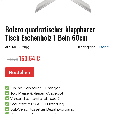
Bolero quadratischer klappbarer
Tisch Eschenholz 1 Bein 60cm
Kategorie:
Tische
Art.-Nr.:
N-GK991
Ursprünglicher
Aktueller
160,64
€
168,97
€
Preis
Preis
war:
ist:
Bestellen
168,97 €
160,64 €.
Online. Schneller. Günstiger.
Top Preise & Riesen-Angebot
Versandkostenfrei ab 400 €
Steuerfreie EU & CH Lieferung
SSL-Verschlüsselter Bezahlvorgang