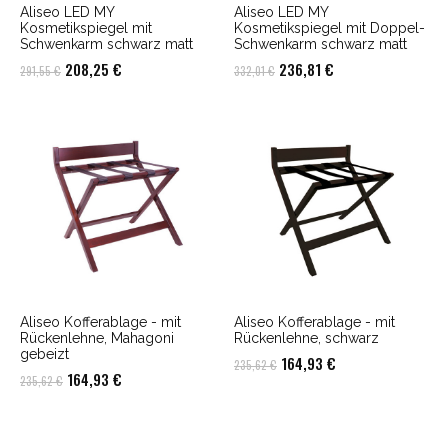
Aliseo LED MY
Aliseo LED MY
Kosmetikspiegel mit
Kosmetikspiegel mit Doppel-
Schwenkarm schwarz matt
Schwenkarm schwarz matt
Ursprünglicher
Aktueller
Ursprünglicher
Aktueller
208,25
€
236,81
€
291,55
€
332,01
€
Preis
Preis
Preis
Preis
war:
ist:
war:
ist:
291,55 €
208,25 €.
332,01 €
236,81 €.
Aliseo Kofferablage - mit
Aliseo Kofferablage - mit
Rückenlehne, Mahagoni
Rückenlehne, schwarz
gebeizt
Ursprünglicher
Aktueller
164,93
€
235,62
€
Ursprünglicher
Aktueller
164,93
€
235,62
€
Preis
Preis
Preis
Preis
war:
ist:
war:
ist:
235,62 €
164,93 €.