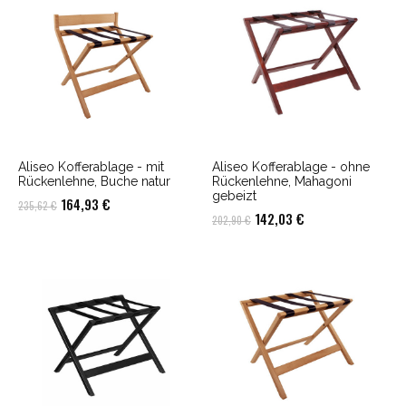
235,62 €
164,93 €.
Aliseo Kofferablage - mit
Aliseo Kofferablage - ohne
Rückenlehne, Buche natur
Rückenlehne, Mahagoni
gebeizt
Ursprünglicher
Aktueller
164,93
€
235,62
€
Ursprünglicher
Aktueller
142,03
€
202,90
€
Preis
Preis
Preis
Preis
war:
ist:
war:
ist:
235,62 €
164,93 €.
202,90 €
142,03 €.