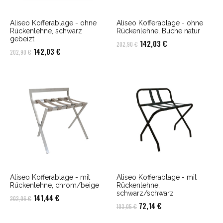
Aliseo Kofferablage - ohne
Aliseo Kofferablage - ohne
Rückenlehne, schwarz
Rückenlehne, Buche natur
gebeizt
Ursprünglicher
Aktueller
142,03
€
202,90
€
Ursprünglicher
Aktueller
142,03
€
202,90
€
Preis
Preis
Preis
Preis
war:
ist:
war:
ist:
202,90 €
142,03 €.
202,90 €
142,03 €.
Aliseo Kofferablage - mit
Aliseo Kofferablage - mit
Rückenlehne, chrom/beige
Rückenlehne,
schwarz/schwarz
Ursprünglicher
Aktueller
141,44
€
202,06
€
Ursprünglicher
Aktueller
72,14
€
103,05
€
Preis
Preis
Preis
Preis
war:
ist: