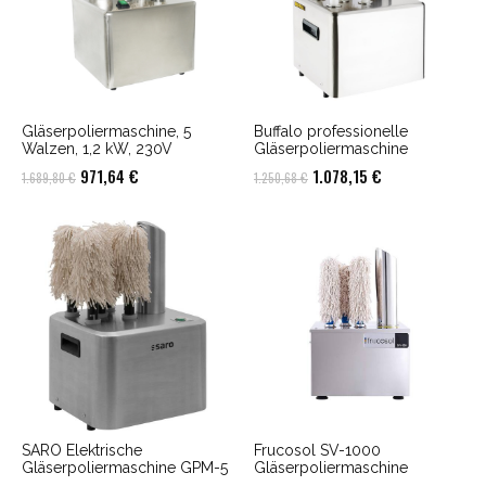
Gläserpoliermaschine, 5
Buffalo professionelle
Walzen, 1,2 kW, 230V
Gläserpoliermaschine
Ursprünglicher
Aktueller
Ursprünglicher
Aktueller
971,64
€
1.078,15
€
1.689,80
€
1.250,68
€
Preis
Preis
Preis
Preis
war:
ist:
war:
ist:
1.689,80 €
971,64 €.
1.250,68 €
1.078,15 €.
SARO Elektrische
Frucosol SV-1000
Gläserpoliermaschine GPM-5
Gläserpoliermaschine