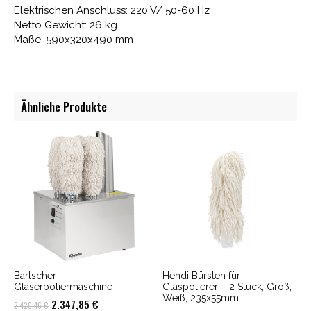
Elektrischen Anschluss: 220 V/ 50-60 Hz
Netto Gewicht: 26 kg
Maße: 590x320x490 mm
Ähnliche Produkte
Bartscher
Hendi Bürsten für
Gläserpoliermaschine
Glaspolierer – 2 Stück, Groß,
Weiß, 235x55mm
Ursprünglicher
Aktueller
2.347,85
€
2.420,46
€