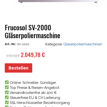
Frucosol SV-2000
Gläserpoliermaschine
Kategorie:
Gläserpoliermaschinen
Art.-Nr.:
SV-2000
Ursprünglicher
Aktueller
2.049,78
€
3.153,50
€
Preis
Preis
war:
ist:
Bestellen
3.153,50 €
2.049,78 €.
Online. Schneller. Günstiger.
Top Preise & Riesen-Angebot
Versandkostenfrei ab 400 €
Steuerfreie EU & CH Lieferung
SSL-Verschlüsselter Bezahlvorgang