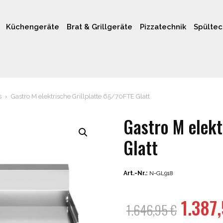
Küchengeräte
Brat & Grillgeräte
Pizzatechnik
Spültec
s
Gastro M elektrische Grillplatte 65/70FTE Glatt
Gastro M elekt
Glatt
Art.-Nr.:
N-GL918
Urspr
1.387
1.646,95
€