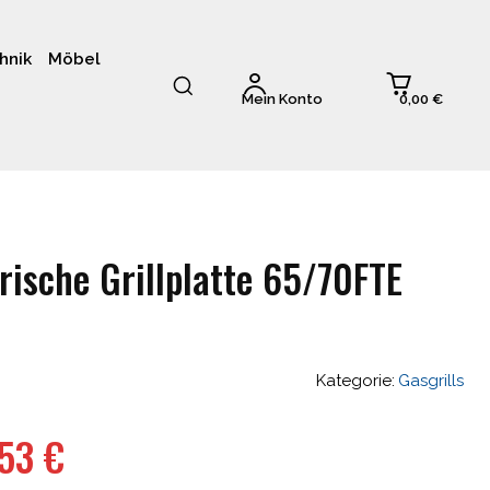
hnik
Möbel
0,00 €
Mein Konto
rische Grillplatte 65/70FTE
Kategorie:
Gasgrills
ünglicher
Aktueller
,53
€