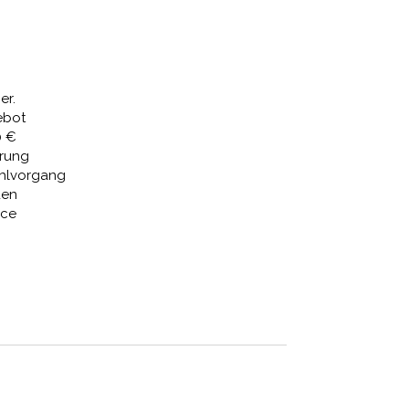
Preis
ist:
,95 €
1.387,53 €.
er.
ebot
0 €
erung
ahlvorgang
den
ice