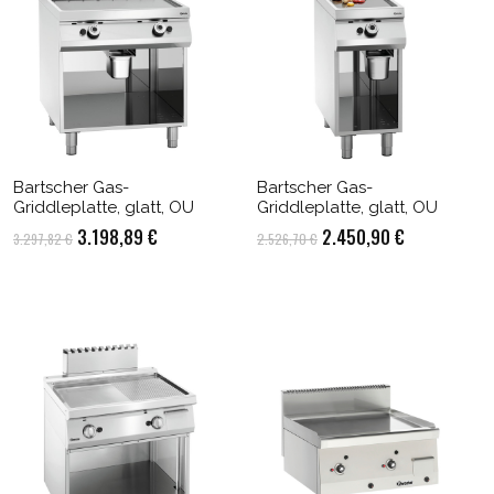
Bartscher Gas-
Bartscher Gas-
Griddleplatte, glatt, OU
Griddleplatte, glatt, OU
Ursprünglicher
Aktueller
Ursprünglicher
Aktueller
3.198,89
€
2.450,90
€
3.297,82
€
2.526,70
€
Preis
Preis
Preis
Preis
war:
ist:
war:
ist:
3.297,82 €
3.198,89 €.
2.526,70 €
2.450,90 €.
.