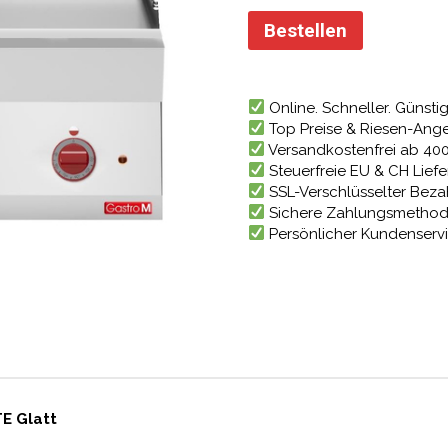
Preis
war:
Bestellen
1.646
Online. Schneller. Günstig
Top Preise & Riesen-Ang
Versandkostenfrei ab 40
Steuerfreie EU & CH Lief
SSL-Verschlüsselter Bez
Sichere Zahlungsmetho
Persönlicher Kundenserv
TE Glatt