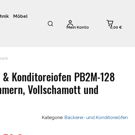
hnik
Möbel
0,00 €
Mein Konto
hrank
 & Konditoreiofen PB2M-128
mern, Vollschamott und
Kategorie:
Bäckerei- und Konditoreiöfen