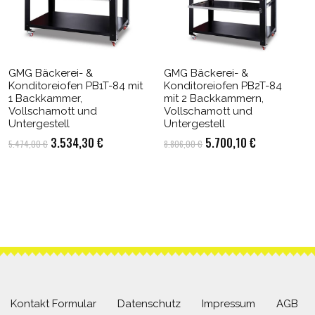
GMG Bäckerei- &
GMG Bäckerei- &
Konditoreiofen PB1T-84 mit
Konditoreiofen PB2T-84
1 Backkammer,
mit 2 Backkammern,
Vollschamott und
Vollschamott und
Untergestell
Untergestell
Ursprünglicher
Aktueller
Ursprünglicher
Aktueller
3.534,30
€
5.700,10
€
5.474,00
€
8.806,00
€
Preis
Preis
Preis
Preis
.
war:
ist:
war:
ist:
5.474,00 €
3.534,30 €.
8.806,00 €
5.700,10 €.
Kontakt Formular
Datenschutz
Impressum
AGB