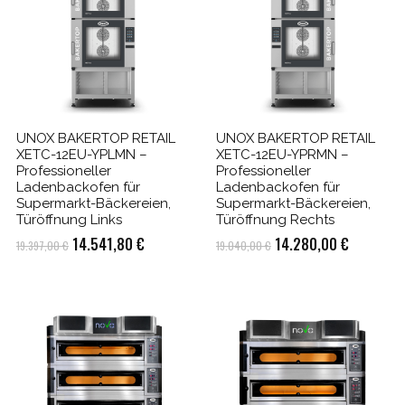
UNOX BAKERTOP RETAIL
UNOX BAKERTOP RETAIL
XETC-12EU-YPLMN –
XETC-12EU-YPRMN –
Professioneller
Professioneller
Ladenbackofen für
Ladenbackofen für
Supermarkt-Bäckereien,
Supermarkt-Bäckereien,
Türöffnung Links
Türöffnung Rechts
r
Ursprünglicher
Aktueller
Ursprünglicher
Aktueller
14.541,80
€
14.280,00
€
19.397,00
€
19.040,00
€
Preis
Preis
Preis
Preis
war:
ist:
war:
ist:
0 €.
19.397,00 €
14.541,80 €.
19.040,00 €
14.280,0