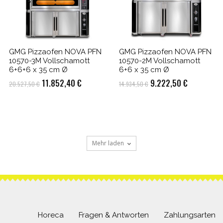
GMG Pizzaofen NOVA PFN
GMG Pizzaofen NOVA PFN
10570-3M Vollschamott
10570-2M Vollschamott
6+6+6 x 35 cm Ø
6+6 x 35 cm Ø
Ursprünglicher
Aktueller
Ursprünglicher
Aktueller
11.852,40
€
9.222,50
€
20.527,50
€
14.934,50
€
Preis
Preis
Preis
Preis
r
war:
ist:
war:
ist:
20.527,50 €
11.852,40 €.
14.934,50 €
9.222,50 €
Mehr laden
50 €.
Horeca
Fragen & Antworten
Zahlungsarten