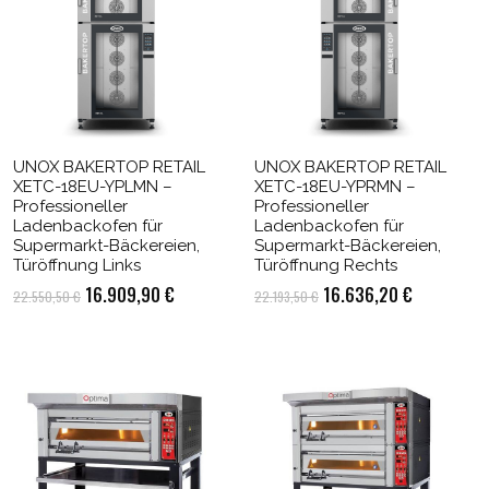
UNOX BAKERTOP RETAIL
UNOX BAKERTOP RETAIL
XETC-18EU-YPLMN –
XETC-18EU-YPRMN –
Professioneller
Professioneller
Ladenbackofen für
Ladenbackofen für
Supermarkt-Bäckereien,
Supermarkt-Bäckereien,
Türöffnung Links
Türöffnung Rechts
Ursprünglicher
Aktueller
Ursprünglicher
Aktueller
16.909,90
€
16.636,20
€
22.550,50
€
22.193,50
€
Preis
Preis
Preis
Preis
war:
ist:
war:
ist:
0 €.
22.550,50 €
16.909,90 €.
22.193,50 €
16.636,20