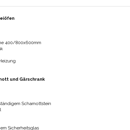
reiöfen
eche 400/800x600mm
nk
 Heizung
mott und Gärschrank
ständigem Schamottstein
l
gem Sicherheitsglas