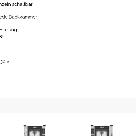
nzeln schaltbar
r jede Backkammer
 Heizung
le
230 V