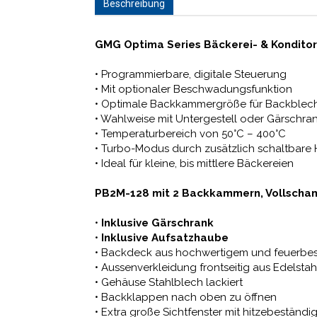
Beschreibung
GMG Optima Series Bäckerei- & Kondito
• Programmierbare, digitale Steuerung
• Mit optionaler Beschwadungsfunktion
• Optimale Backkammergröße für Backbl
• Wahlweise mit Untergestell oder Gärschra
• Temperaturbereich von 50°C – 400°C
• Turbo-Modus durch zusätzlich schaltbare
• Ideal für kleine, bis mittlere Bäckereien
PB2M-128 mit 2 Backkammern, Vollscha
•
Inklusive Gärschrank
•
Inklusive Aufsatzhaube
• Backdeck aus hochwertigem und feuerbe
• Aussenverkleidung frontseitig aus Edelstah
• Gehäuse Stahlblech lackiert
• Backklappen nach oben zu öffnen
• Extra große Sichtfenster mit hitzebeständi