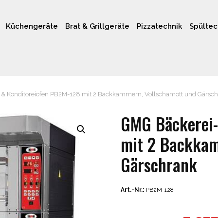
Küchengeräte
Brat & Grillgeräte
Pizzatechnik
Spültec
& Konditoreiofen PB2M-128 mit 2 Backkammern, Vollschamott und Gärsc
GMG Bäckerei-
mit 2 Backkam
Gärschrank
Art.-Nr.:
PB2M-128