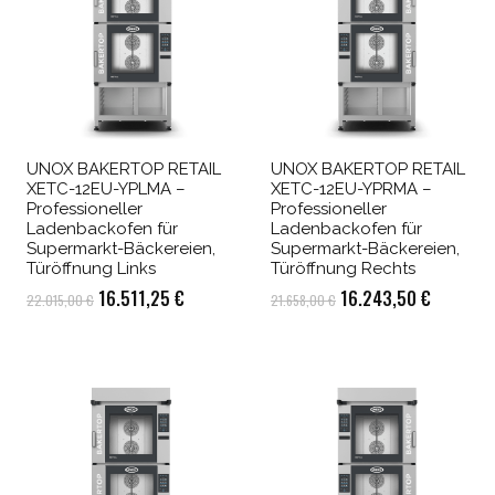
UNOX BAKERTOP RETAIL
UNOX BAKERTOP RETAIL
XETC-12EU-YPLMA –
XETC-12EU-YPRMA –
Professioneller
Professioneller
Ladenbackofen für
Ladenbackofen für
Supermarkt-Bäckereien,
Supermarkt-Bäckereien,
Türöffnung Links
Türöffnung Rechts
Ursprünglicher
Aktueller
Ursprünglicher
Aktuelle
16.511,25
€
16.243,50
€
22.015,00
€
21.658,00
€
Preis
Preis
Preis
Preis
war:
ist:
war:
ist:
22.015,00 €
16.511,25 €.
21.658,00 €
16.243,5