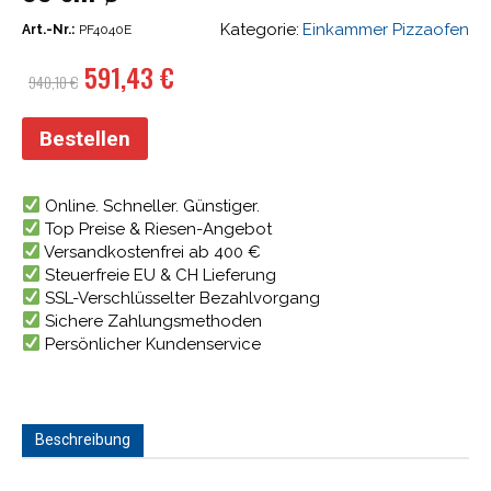
Kategorie:
Einkammer Pizzaofen
Art.-Nr.:
PF4040E
Ursprünglicher
Aktueller
591,43
€
940,10
€
Preis
Preis
war:
ist:
Bestellen
940,10 €
591,43 €.
Online. Schneller. Günstiger.
Top Preise & Riesen-Angebot
Versandkostenfrei ab 400 €
Steuerfreie EU & CH Lieferung
SSL-Verschlüsselter Bezahlvorgang
Sichere Zahlungsmethoden
Persönlicher Kundenservice
Beschreibung