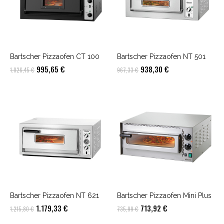
Bartscher Pizzaofen CT 100
Bartscher Pizzaofen NT 501
Ursprünglicher
Aktueller
Ursprünglicher
Aktueller
995,65
€
938,30
€
1.026,45
€
967,33
€
Preis
Preis
Preis
Preis
war:
ist:
war:
ist:
1.026,45 €
995,65 €.
967,33 €
938,30 €.
Bartscher Pizzaofen NT 621
Bartscher Pizzaofen Mini Plus
Ursprünglicher
Aktueller
Ursprünglicher
Aktueller
1.179,33
€
713,92
€
1.215,80
€
735,99
€
Preis
Preis
Preis
Preis