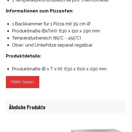
Informationen zum Pizzaofen:
1 Backkammer für 1 Pizza mit 39 cm Ø
Produktmaße (BxTxH): 630 x 510 x 290 mm
Temperaturbereich (85°C - 455°C)
Ober- und Unterhitze separat regelbar
Produktdetails:
Produktmaße (B x T x H): 630 x 600 x 290 mm
Innenmaße (B x T x H): 400 x 400 x 100 mm
Mehr lesen
Leistung: 3,5kW
Anschlusswert: 230 V
Gewicht 38 kg
Ähnliche Produkte