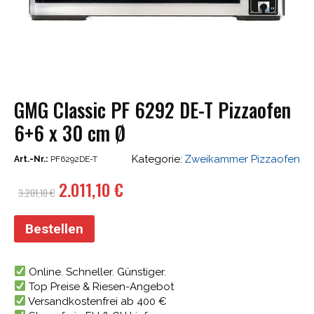
GMG Classic PF 6292 DE-T Pizzaofen
6+6 x 30 cm Ø
Kategorie:
Zweikammer Pizzaofen
Art.-Nr.:
PF6292DE-T
Ursprünglicher
Aktueller
2.011,10
€
3.201,10
€
Preis
Preis
war:
ist:
Bestellen
3.201,10 €
2.011,10 €.
Online. Schneller. Günstiger.
Top Preise & Riesen-Angebot
Versandkostenfrei ab 400 €