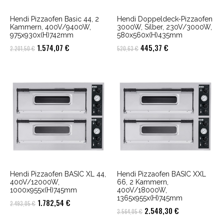
Hendi Pizzaofen Basic 44, 2
Hendi Doppeldeck-Pizzaofen
Kammern, 400V/9400W,
3000W, Silber, 230V/3000W,
975x930x(H)742mm
580x560x(H)435mm
Ursprünglicher
Aktueller
Ursprünglicher
Aktueller
1.574,07
€
445,37
€
2.201,50
€
520,63
€
Preis
Preis
Preis
Preis
war:
ist:
war:
ist:
2.201,50 €
1.574,07 €.
520,63 €
445,37 €.
Hendi Pizzaofen BASIC XL 44,
Hendi Pizzaofen BASIC XXL
400V/12000W,
66, 2 Kammern,
1000x955x(H)745mm
400V/18000W,
1365x955x(H)745mm
Ursprünglicher
Aktueller
1.782,54
€
2.493,05
€
Ursprünglicher
Aktueller
2.548,30
€
3.564,05
€
Preis
Preis
Preis
Preis