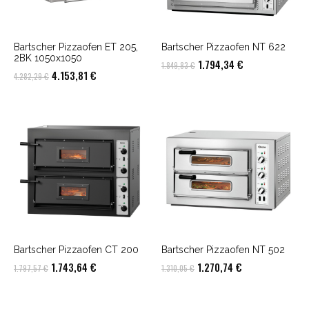
Bartscher Pizzaofen ET 205,
Bartscher Pizzaofen NT 622
2BK 1050x1050
Ursprünglicher
Aktueller
1.794,34
€
1.849,83
€
Ursprünglicher
Aktueller
4.153,81
€
4.282,29
€
Preis
Preis
Preis
Preis
war:
ist:
war:
ist:
1.849,83 €
1.794,34 €.
4.282,29 €
4.153,81 €.
Bartscher Pizzaofen CT 200
Bartscher Pizzaofen NT 502
Ursprünglicher
Aktueller
Ursprünglicher
Aktueller
1.743,64
€
1.270,74
€
1.797,57
€
1.310,05
€
Preis
Preis
Preis
Preis
war:
ist:
war:
ist: