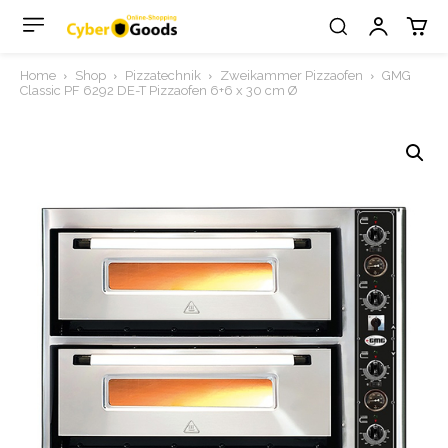
Home
Shop
Pizzatechnik
Zweikammer Pizzaofen
GMG
Classic PF 6292 DE-T Pizzaofen 6+6 x 30 cm Ø