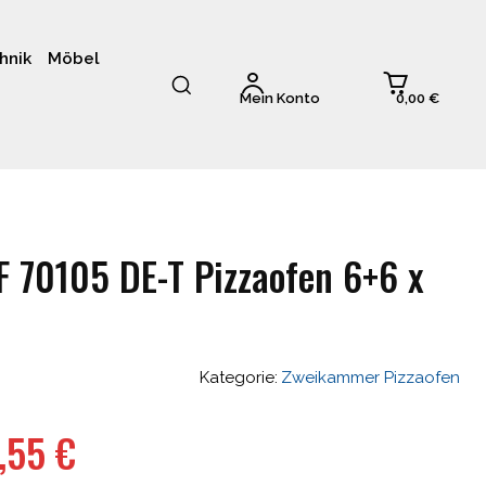
hnik
Möbel
0,00 €
Mein Konto
F 70105 DE-T Pizzaofen 6+6 x
Kategorie:
Zweikammer Pizzaofen
ünglicher
Aktueller
4,55
€