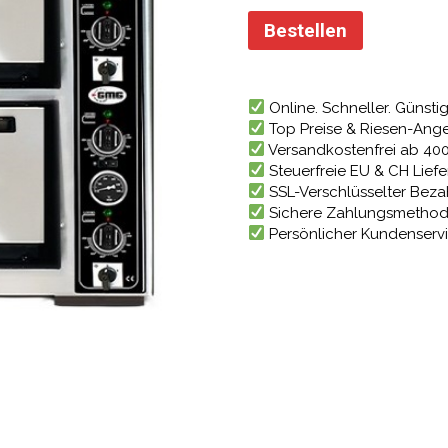
Preis
war:
Bestellen
3.80
Online. Schneller. Günstig
Top Preise & Riesen-Ang
Versandkostenfrei ab 40
Steuerfreie EU & CH Lief
SSL-Verschlüsselter Bez
Sichere Zahlungsmetho
Persönlicher Kundenserv