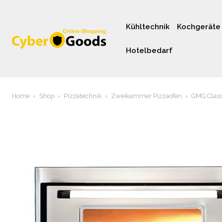
Kühltechnik
Kochgeräte
Hotelbedarf
Home
Shop
Pizzatechnik
Zweikammer Pizzaofen
GMG Class