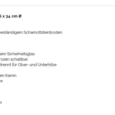
6 x 34 cm Ø
rbeständigem Schamottsteinboden
l
gem Sicherheitsglas
nzeln schaltbar
rennt für Ober- und Unterhitze
ten Kamin
le
cm