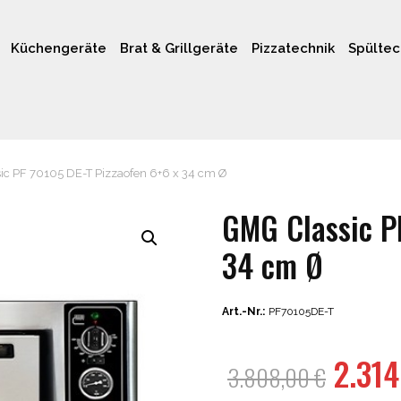
Küchengeräte
Brat & Grillgeräte
Pizzatechnik
Spültec
ic PF 70105 DE-T Pizzaofen 6+6 x 34 cm Ø
GMG Classic P
34 cm Ø
Art.-Nr.:
PF70105DE-T
Urspr
2.31
3.808,00
€