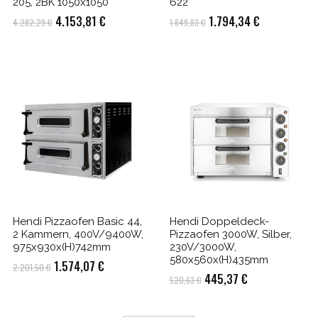
205, 2BK 1050x1050
622
Ursprünglicher
Aktueller
Ursprünglicher
Aktueller
4.153,81
€
1.794,34
€
4.282,29
€
1.849,83
€
Preis
Preis
Preis
Preis
war:
ist:
war:
ist:
€.
4.282,29 €
4.153,81 €.
1.849,83 €
1.794,34 €.
Hendi Pizzaofen Basic 44,
Hendi Doppeldeck-
2 Kammern, 400V/9400W,
Pizzaofen 3000W, Silber,
975x930x(H)742mm
230V/3000W,
580x560x(H)435mm
Ursprünglicher
Aktueller
1.574,07
€
2.201,50
€
Ursprünglicher
Aktueller
445,37
€
520,63
€
Preis
Preis
Preis
Preis
war:
ist:
war:
ist: