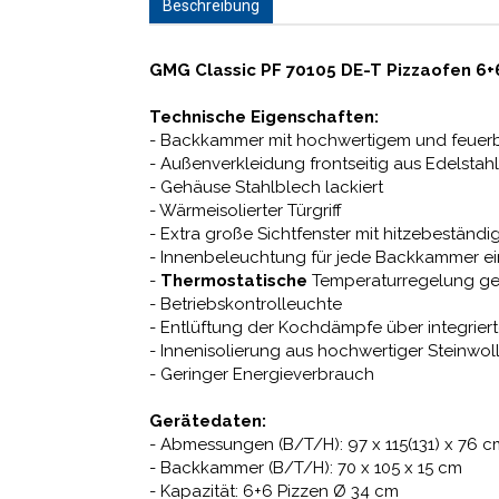
Beschreibung
GMG Classic PF 70105 DE-T Pizzaofen 6+
Technische Eigenschaften:
- Backkammer mit hochwertigem und feue
- Außenverkleidung frontseitig aus Edelstah
- Gehäuse Stahlblech lackiert
- Wärmeisolierter Türgriff
- Extra große Sichtfenster mit hitzebeständi
- Innenbeleuchtung für jede Backkammer ei
-
Thermostatische
Temperaturregelung get
- Betriebskontrolleuchte
- Entlüftung der Kochdämpfe über integrier
- Innenisolierung aus hochwertiger Steinwol
- Geringer Energieverbrauch
Gerätedaten:
- Abmessungen (B/T/H): 97 x 115(131) x 76 
- Backkammer (B/T/H): 70 x 105 x 15 cm
- Kapazität: 6+6 Pizzen Ø 34 cm