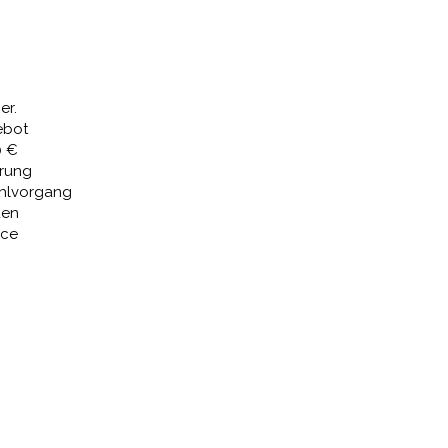
Preis
ist:
8,00 €
2.314,55 €.
er.
ebot
0 €
erung
ahlvorgang
den
ice