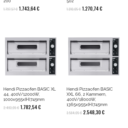
200
502
Ursprünglicher
Aktueller
Ursprünglicher
Aktueller
1.743,64
€
1.270,74
€
1.797,57
€
1.310,05
€
Preis
Preis
Preis
Preis
war:
ist:
war:
ist:
1.797,57 €
1.743,64 €.
1.310,05 €
1.270,74 €.
Hendi Pizzaofen BASIC XL
Hendi Pizzaofen BASIC
44, 400V/12000W,
XXL 66, 2 Kammern,
1000x955x(H)745mm
400V/18000W,
1365x955x(H)745mm
Ursprünglicher
Aktueller
1.782,54
€
2.493,05
€
Ursprünglicher
Aktueller
2.548,30
€
3.564,05
€
Preis
Preis
Preis
Preis
war:
ist:
war:
ist: