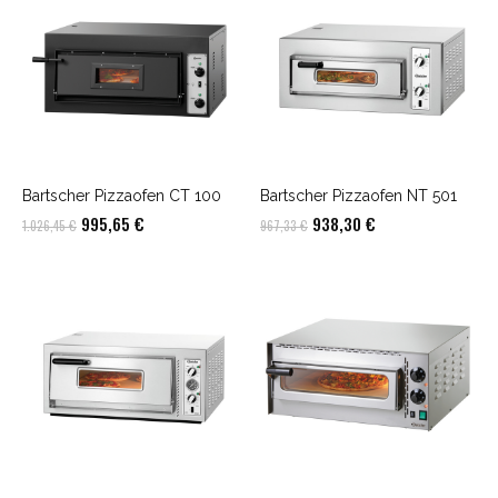
Bartscher Pizzaofen CT 100
Bartscher Pizzaofen NT 501
Ursprünglicher
Aktueller
Ursprünglicher
Aktueller
995,65
€
938,30
€
1.026,45
€
967,33
€
Preis
Preis
Preis
Preis
war:
ist:
war:
ist:
1.026,45 €
995,65 €.
967,33 €
938,30 €.