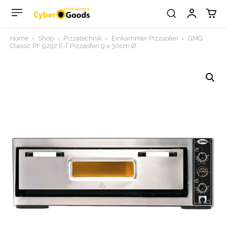
Home
Shop
Pizzatechnik
Einkammer Pizzaofen
GMG
Classic PF 9292 E-T Pizzaofen 9 x 30cm Ø