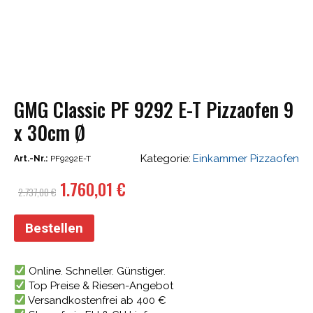
GMG Classic PF 9292 E-T Pizzaofen 9
x 30cm Ø
Kategorie:
Einkammer Pizzaofen
Art.-Nr.:
PF9292E-T
Ursprünglicher
Aktueller
1.760,01
€
2.737,00
€
Preis
Preis
war:
ist:
Bestellen
2.737,00 €
1.760,01 €.
Online. Schneller. Günstiger.
Top Preise & Riesen-Angebot
Versandkostenfrei ab 400 €