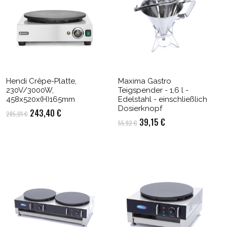
Hendi Crêpe-Platte,
Maxima Gastro
230V/3000W,
Teigspender - 1,6 l -
458x520x(H)165mm
Edelstahl - einschließlich
Dosierknopf
Ursprünglicher
Aktueller
243,40
€
285,01
€
Ursprünglicher
Aktueller
39,15
€
55,92
€
Preis
Preis
Preis
Preis
war:
ist:
war:
ist:
285,01 €
243,40 €.
55,92 €
39,15 €.