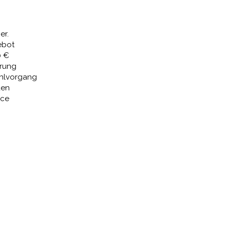
 €
355,81 €.
er.
ebot
0 €
erung
ahlvorgang
den
ice