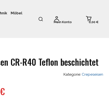
hnik
Möbel
0,00 €
Mein Konto
en CR-R40 Teflon beschichtet
Kategorie:
Crepeseisen
nglicher
Aktueller
1
€
Preis
ist: