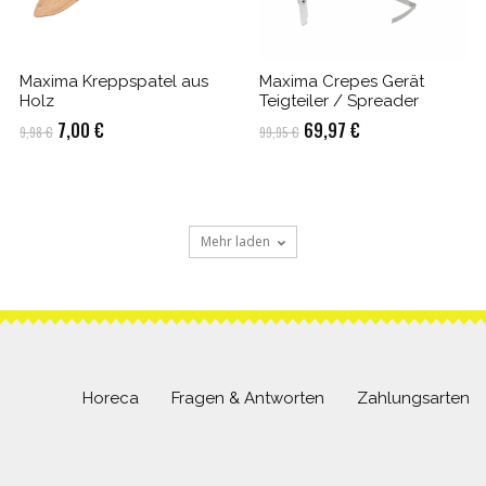
Maxima Kreppspatel aus
Maxima Crepes Gerät
Holz
Teigteiler / Spreader
Ursprünglicher
Aktueller
Ursprünglicher
Aktueller
7,00
€
69,97
€
9,98
€
99,95
€
Preis
Preis
Preis
Preis
war:
ist:
war:
ist:
9,98 €
7,00 €.
99,95 €
69,97 €.
Mehr laden
Horeca
Fragen & Antworten
Zahlungsarten