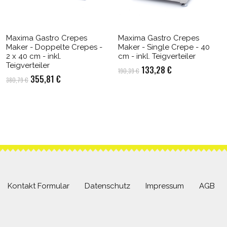
Maxima Gastro Crepes
Maxima Gastro Crepes
Maker - Doppelte Crepes -
Maker - Single Crepe - 40
2 x 40 cm - inkl.
cm - inkl. Teigverteiler
Teigverteiler
Ursprünglicher
Aktueller
133,28
€
190,39
€
Ursprünglicher
Aktueller
355,81
€
380,79
€
Preis
Preis
Preis
Preis
war:
ist:
war:
ist:
190,39 €
133,28 €.
380,79 €
355,81 €.
Kontakt Formular
Datenschutz
Impressum
AGB