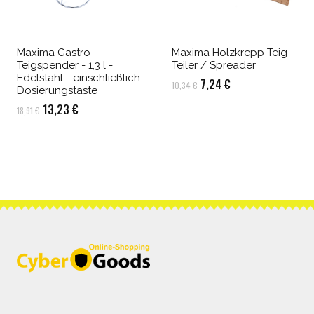
Maxima Gastro
Maxima Holzkrepp Teig
Teigspender - 1,3 l -
Teiler / Spreader
Edelstahl - einschließlich
Ursprünglicher
Aktueller
7,24
€
10,34
€
Dosierungstaste
Preis
Preis
Ursprünglicher
Aktueller
13,23
€
18,91
€
war:
ist:
Preis
Preis
10,34 €
7,24 €.
war:
ist:
18,91 €
13,23 €.