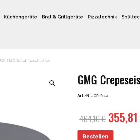
Küchengeräte
Brat & Grillgeräte
Pizzatechnik
Spültec
CR-R40 Teflon beschichtet
GMG Crepeseis
Art.-Nr.:
CR-R 40
Ursprü
355,8
464,10
€
Preis
war:
Bestellen