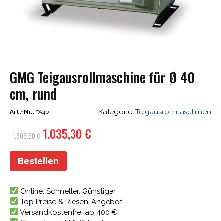
GMG Teigausrollmaschine für Ø 40
cm, rund
Kategorie:
Teigausrollmaschinen
Art.-Nr.:
TA40
Ursprünglicher
Aktueller
1.035,30
€
1.606,50
€
Preis
Preis
war:
ist:
Bestellen
1.606,50 €
1.035,30 €.
Online. Schneller. Günstiger.
Top Preise & Riesen-Angebot
Versandkostenfrei ab 400 €