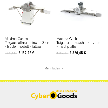
Maxima Gastro
Maxima Gastro
Teigausrollmaschine - 38 cm
Teigausrollmaschine - 52 cm
- Bodenmodell - faltbar
- Tischplatte
Ursprünglicher
Aktueller
Ursprünglicher
Aktueller
2.162,23
€
2.326,45
€
3.379,59
€
3.665,19
€
Preis
Preis
Preis
Preis
war:
ist:
war:
ist:
Mehr laden
3.379,59 €
2.162,23 €.
3.665,19 €
2.326,45 €.