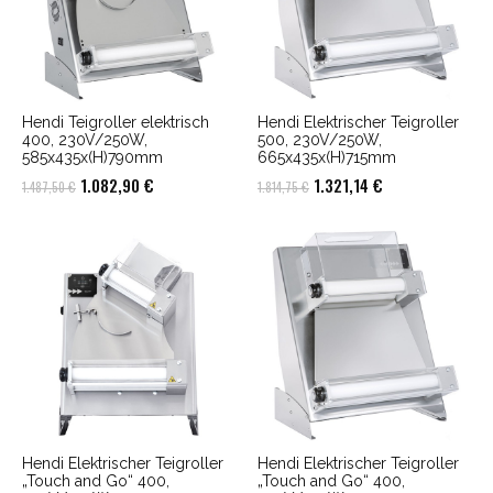
Hendi Teigroller elektrisch
Hendi Elektrischer Teigroller
400, 230V/250W,
500, 230V/250W,
585x435x(H)790mm
665x435x(H)715mm
Ursprünglicher
Aktueller
Ursprünglicher
Aktueller
1.082,90
€
1.321,14
€
1.487,50
€
1.814,75
€
Preis
Preis
Preis
Preis
war:
ist:
war:
ist:
1.487,50 €
1.082,90 €.
1.814,75 €
1.321,14 €.
Hendi Elektrischer Teigroller
Hendi Elektrischer Teigroller
„Touch and Go“ 400,
„Touch and Go“ 400,