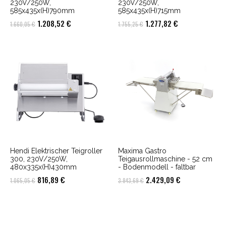
230V/250W,
230V/250W,
585x435x(H)790mm
585x435x(H)715mm
Ursprünglicher
Aktueller
Ursprünglicher
Aktueller
1.208,52
€
1.277,82
€
1.660,05
€
1.755,25
€
Preis
Preis
Preis
Preis
war:
ist:
war:
ist:
1.660,05 €
1.208,52 €.
1.755,25 €
1.277,82 €.
Hendi Elektrischer Teigroller
Maxima Gastro
300, 230V/250W,
Teigausrollmaschine - 52 cm
480x335x(H)430mm
- Bodenmodell - faltbar
Ursprünglicher
Aktueller
Ursprünglicher
Aktueller
816,89
€
2.429,09
€
1.065,05
€
3.843,69
€
Preis
Preis
Preis
Preis
war:
ist:
war:
ist:
1.065,05 €
816,89 €.
3.843,69 €
2.429,09 €.