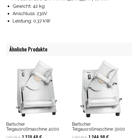
Gewicht: 42 kg
Anschluss: 230V
Leistung: 0,37 kW
Ähnliche Produkte
Bartscher
Bartscher
Teigausrollmaschine 4000
Teigausrollmaschine 3000
Ursprünglicher
Aktueller
Ursprünglicher
Aktueller
1.370,48
€
1.244,98
€
1.412,86
€
1.283,49
€