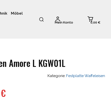
hnik
Möbel
0,00 €
Mein Konto
sen Amore L KGW01L
Kategorie:
Festplatte Waffeleisen
nglicher
Aktueller
1
€
Preis
ist: