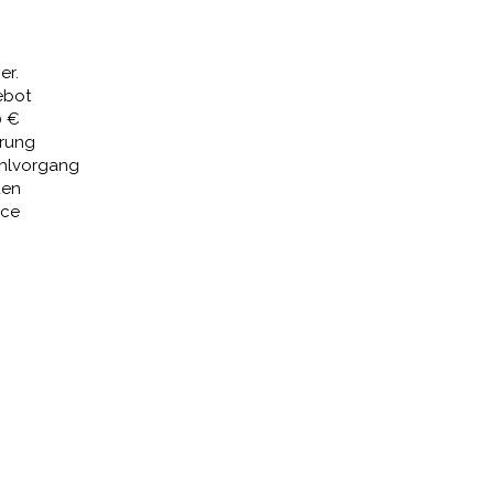
 €
462,91 €.
er.
ebot
0 €
erung
ahlvorgang
den
ice