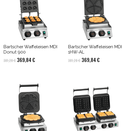
Bartscher Waffeleisen MDI
Bartscher Waffeleisen MDI
Donut 900
1HW-AL
Ursprünglicher
Aktueller
Ursprünglicher
Aktueller
369,84
€
369,84
€
381,28
€
381,28
€
Preis
Preis
Preis
Preis
war:
ist:
war:
ist:
381,28 €
369,84 €.
381,28 €
369,84 €.