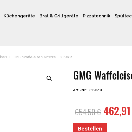
Küchengeräte
Brat & Grillgeräte
Pizzatechnik
Spültec
isen
GMG Waffeleisen Amore L KGW01L
GMG Waffelei
Art.-Nr.:
KGW01L
Ursprü
462,9
654,50
€
Preis
war:
Bestellen