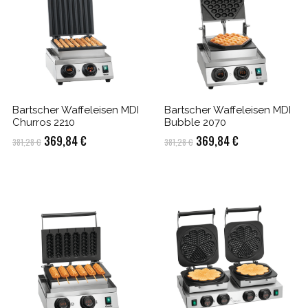
Bartscher Waffeleisen MDI
Bartscher Waffeleisen MDI
Churros 2210
Bubble 2070
Ursprünglicher
Aktueller
Ursprünglicher
Aktueller
369,84
€
369,84
€
381,28
€
381,28
€
Preis
Preis
Preis
Preis
war:
ist:
war:
ist:
381,28 €
369,84 €.
381,28 €
369,84 €.