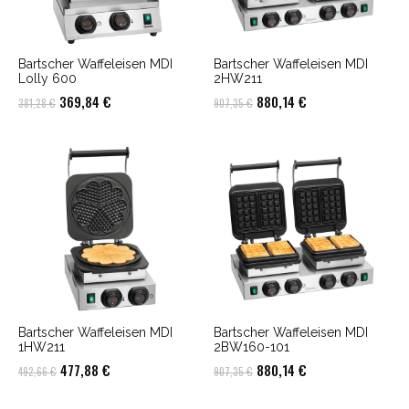
Bartscher Waffeleisen MDI
Bartscher Waffeleisen MDI
Lolly 600
2HW211
Ursprünglicher
Aktueller
Ursprünglicher
Aktueller
369,84
€
880,14
€
381,28
€
907,35
€
Preis
Preis
Preis
Preis
war:
ist:
war:
ist:
381,28 €
369,84 €.
907,35 €
880,14 €.
Bartscher Waffeleisen MDI
Bartscher Waffeleisen MDI
1HW211
2BW160-101
Ursprünglicher
Aktueller
Ursprünglicher
Aktueller
477,88
€
880,14
€
492,66
€
907,35
€
Preis
Preis
Preis
Preis