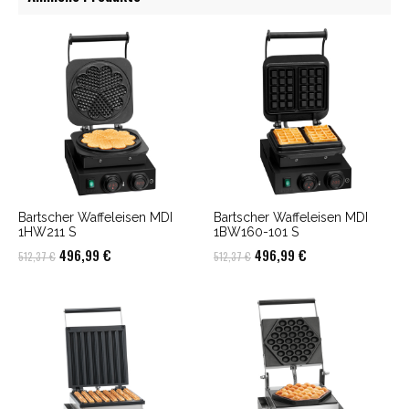
Bartscher Waffeleisen MDI
Bartscher Waffeleisen MDI
1HW211 S
1BW160-101 S
Ursprünglicher
Aktueller
Ursprünglicher
Aktueller
496,99
€
496,99
€
512,37
€
512,37
€
Preis
Preis
Preis
Preis
war:
ist:
war:
ist:
512,37 €
496,99 €.
512,37 €
496,99 €.