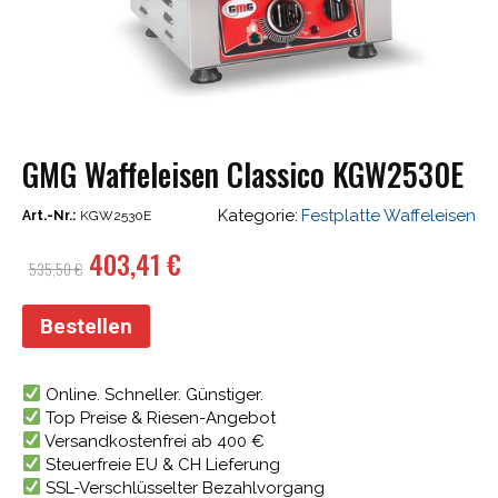
GMG Waffeleisen Classico KGW2530E
Kategorie:
Festplatte Waffeleisen
Art.-Nr.:
KGW2530E
Ursprünglicher
Aktueller
403,41
€
535,50
€
Preis
Preis
war:
ist:
Bestellen
535,50 €
403,41 €.
Online. Schneller. Günstiger.
Top Preise & Riesen-Angebot
Versandkostenfrei ab 400 €
Steuerfreie EU & CH Lieferung
SSL-Verschlüsselter Bezahlvorgang