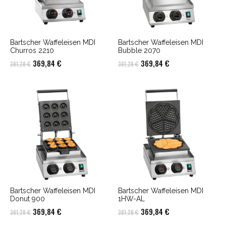
Bartscher Waffeleisen MDI
Bartscher Waffeleisen MDI
Churros 2210
Bubble 2070
Ursprünglicher
Aktueller
Ursprünglicher
Aktueller
369,84
€
369,84
€
381,28
€
381,28
€
Preis
Preis
Preis
Preis
war:
ist:
war:
ist:
381,28 €
369,84 €.
381,28 €
369,84 €.
Bartscher Waffeleisen MDI
Bartscher Waffeleisen MDI
Donut 900
1HW-AL
Ursprünglicher
Aktueller
Ursprünglicher
Aktueller
369,84
€
369,84
€
381,28
€
381,28
€
Preis
Preis
Preis
Preis