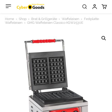
Home
Shop
Brat & Grillgeräte
Waffeleisen
Festplatte
Waffeleisen
GMG Waffeleisen Classico KGW2530E