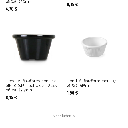
⌀80x(H)30mm
8,15
€
4,70
€
Hendi Auflaufförmchen - 12
Hendi Auflaufförmchen, 0,1L,
Stk., 0,045L, Schwarz, 12 Stk.,
⌀85x(H)45mm
⌀60x(H)35mm
1,90
€
8,15
€
Mehr laden