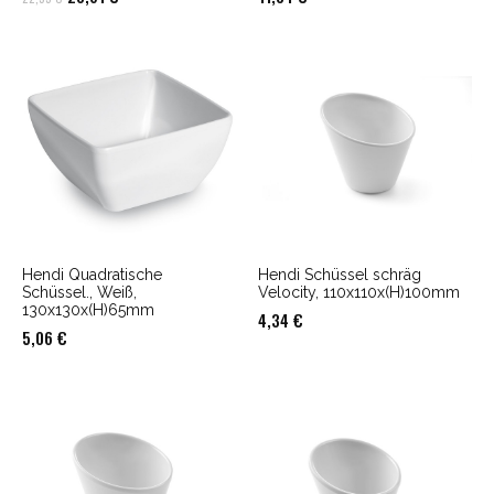
Preis
Preis
war:
ist:
22,55 €
20,61 €.
Hendi Quadratische
Hendi Schüssel schräg
Schüssel., Weiß,
Velocity, 110x110x(H)100mm
130x130x(H)65mm
4,34
€
5,06
€