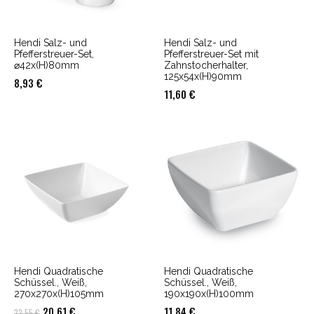
Hendi Salz- und
Hendi Salz- und
Pfefferstreuer-Set,
Pfefferstreuer-Set mit
⌀42x(H)80mm
Zahnstocherhalter,
125x54x(H)90mm
8,93
€
11,60
€
Hendi Quadratische
Hendi Quadratische
Schüssel., Weiß,
Schüssel., Weiß,
270x270x(H)105mm
190x190x(H)100mm
Ursprünglicher
Aktueller
20,61
€
11,84
€
22,55
€