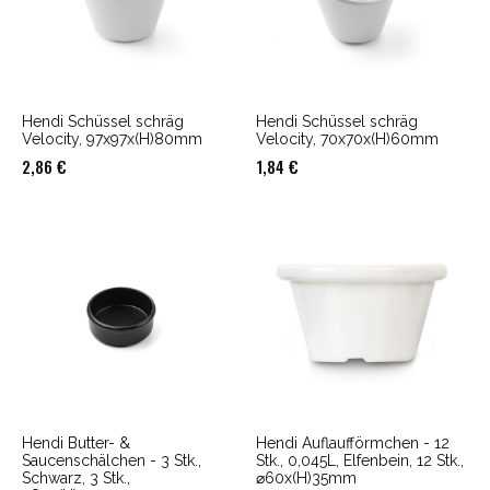
Hendi Schüssel schräg
Hendi Schüssel schräg
Velocity, 97x97x(H)80mm
Velocity, 70x70x(H)60mm
2,86
€
1,84
€
Hendi Butter- &
Hendi Auflaufförmchen - 12
Saucenschälchen - 3 Stk.,
Stk., 0,045L, Elfenbein, 12 Stk.,
Schwarz, 3 Stk.,
⌀60x(H)35mm