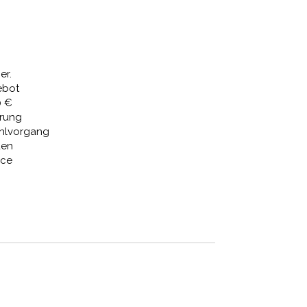
Preis
ist:
31 €
1.115,80 €.
er.
ebot
0 €
erung
ahlvorgang
den
ice