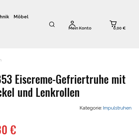
hnik
Möbel
0,00 €
Mein Konto
n
853 Eiscreme-Gefriertruhe mit
kel und Lenkrollen
Kategorie:
Impulstruhen
ünglicher
Aktueller
,80
€