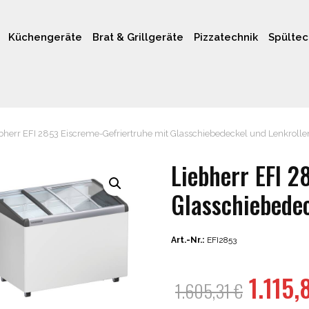
Küchengeräte
Brat & Grillgeräte
Pizzatechnik
Spültec
bherr EFI 2853 Eiscreme-Gefriertruhe mit Glasschiebedeckel und Lenkrolle
Liebherr EFI 2
Glasschiebedec
Art.-Nr.:
EFI2853
Urspr
1.115
1.605,31
€