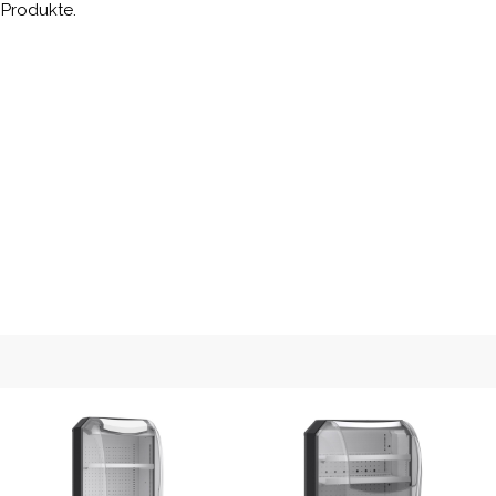
 Produkte.
ttel
 sind umweltfreundlich, da sie einen sehr
kein Ozonabbaupotential aufweisen. Diese
zuvor verwendete Kältemittel R134a und
öst. Alle Liebherr Impuls- und Lagertruhen
geführt und zeichnen sich durch
 aus, was Ihre CO2-Bilanz verbessert und