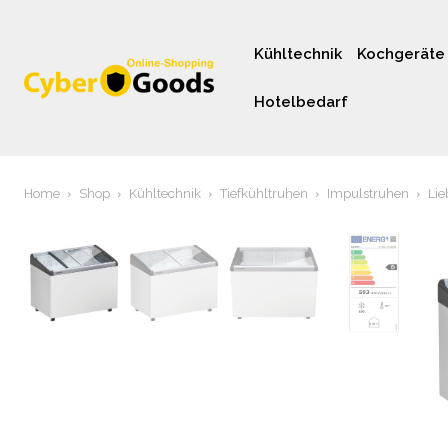
Kühltechnik
Kochgeräte
Hotelbedarf
Home
Shop
Kühltechnik
Tiefkühltruhen
Impulstruhen
Lie