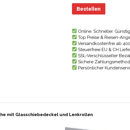
Preis
war:
Bestellen
1.605,
Online. Schneller. Günstig
Top Preise & Riesen-Ang
Versandkostenfrei ab 40
Steuerfreie EU & CH Lief
SSL-Verschlüsselter Bez
Sichere Zahlungsmetho
Persönlicher Kundenserv
uhe mit Glasschiebedeckel und Lenkrollen