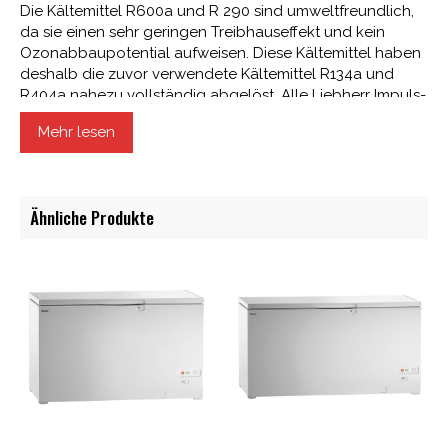
Die Kältemittel R600a und R 290 sind umweltfreundlich,
da sie einen sehr geringen Treibhauseffekt und kein
Ozonabbaupotential aufweisen. Diese Kältemittel haben
deshalb die zuvor verwendete Kältemittel R134a und
R404a nahezu vollständig abgelöst. Alle Liebherr Impuls-
und Lagertruhen sind mit R600a oder R 290 ausgeführt
Mehr lesen
und zeichnen sich durch hervorragende Energieeffizienz
aus, was Ihre CO2-Bilanz verbessert und nachhaltiges
Handeln fördert.
Ähnliche Produkte
Hochwertige Deckeldichtung
Durch die Flexibilität der Deckeldichtung ist ein
gleichmäßiger Geräte-Verschluss gewährleistet. Somit
entweicht keine Kälte, was zur guten Energieeffizienz der