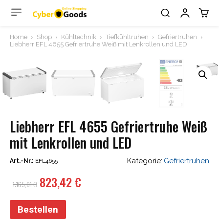
Home
Shop
Kühltechnik
Tiefkühltruhen
Gefriertruhen
Liebherr EFL 4655 Gefriertruhe Weiß mit Lenkrollen und LED
Liebherr EFL 4655 Gefriertruhe Weiß
mit Lenkrollen und LED
Kategorie:
Gefriertruhen
Art.-Nr.:
EFL4655
Ursprünglicher
Aktueller
823,42
€
1.165,01
€
Preis
Preis
war:
ist:
Bestellen
1.165,01 €
823,42 €.