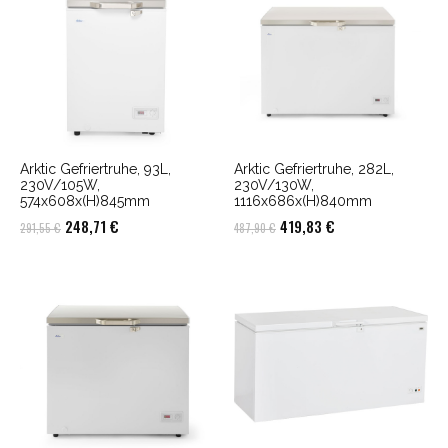
Arktic Gefriertruhe, 93L,
Arktic Gefriertruhe, 282L,
230V/105W,
230V/130W,
574x608x(H)845mm
1116x686x(H)840mm
Ursprünglicher
Aktueller
Ursprünglicher
Aktueller
248,71
€
419,83
€
291,55
€
487,90
€
Preis
Preis
Preis
Preis
war:
ist:
war:
ist:
291,55 €
248,71 €.
487,90 €
419,83 €.