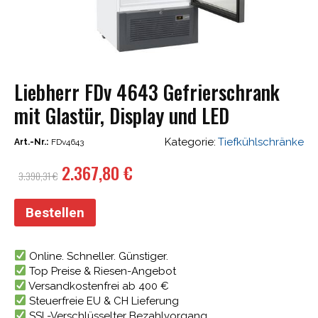
Liebherr FDv 4643 Gefrierschrank
mit Glastür, Display und LED
Kategorie:
Tiefkühlschränke
Art.-Nr.:
FDv4643
Ursprünglicher
Aktueller
2.367,80
€
3.390,31
€
Preis
Preis
war:
ist:
Bestellen
3.390,31 €
2.367,80 €.
Online. Schneller. Günstiger.
Top Preise & Riesen-Angebot
Versandkostenfrei ab 400 €
Steuerfreie EU & CH Lieferung
SSL-Verschlüsselter Bezahlvorgang