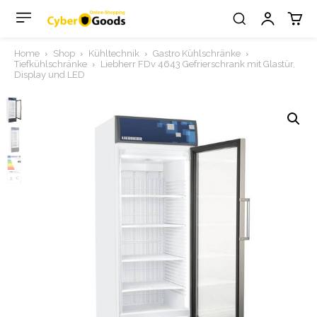
Home
Shop
Kühltechnik
Gastro Kühlschränke
Tiefkühlschränke
Liebherr FDv 4643 Gefrierschrank mit Glastür,
Display und LED