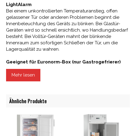
LightAlarm
Bei einem unkontrollierten Temperaturanstieg, offen
gelassener Tür oder anderen Problemen beginnt die
Innenbeleuchtung des Geräts zu blinken. Bei Glastür-
Geräten wird so schnell ersichtlich, wo Handlungsbedarf
besteht. Bei Volltür-Geräten mahnt der blinkende
Innenraum zum sofortigen Schließen der Tür, um die
Lagerqualität zu wahren.
Geeignet für Euronorm-Box (nur Gastrogefrierer)
Tür auf, Kiste rein, Ordnung perfekt: Profi-Geräte für
Gastronomie und Bäckerei sind speziell auf die
Mehr lesen
Bedürfnisse von Küchen und Backstuben ausgelegt und
damit selbstverständlich für die Verwendung von
Euronorm-Boxen geeignet.
Ähnliche Produkte
Selbstschließende Tür < 90° / Tür-Schließautomatik
unter 90°
Komfort bei Routinearbeiten, Sicherheit bei
Unachtsamkeit: Ab ca. 90° Öffnungswinkel bleibt die
Gerätetür geöffnet und erleichtert das Be- und Entladen