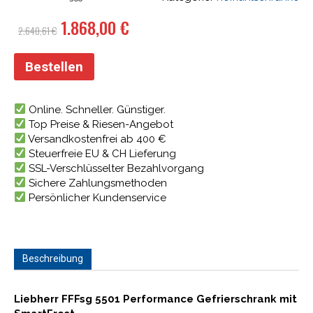
Ursprünglicher
Aktueller
1.868,00
€
2.640,61
€
Preis
Preis
war:
ist:
Bestellen
2.640,61 €
1.868,00 €.
Online. Schneller. Günstiger.
Top Preise & Riesen-Angebot
Versandkostenfrei ab 400 €
Steuerfreie EU & CH Lieferung
SSL-Verschlüsselter Bezahlvorgang
Sichere Zahlungsmethoden
Persönlicher Kundenservice
Beschreibung
Liebherr FFFsg 5501 Performance Gefrierschrank mit