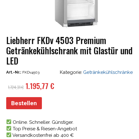
Liebherr FKDv 4503 Premium
Getränkekühlschrank mit Glastür und
LED
Kategorie:
Getränkekühlschränke
Art.-Nr.:
FKDv4503
Ursprünglicher
Aktueller
1.195,77
€
1.724,31
€
Preis
Preis
war:
ist:
Bestellen
1.724,31 €
1.195,77 €.
Online. Schneller. Günstiger.
Top Preise & Riesen-Angebot
Versandkostenfrei ab 400 €