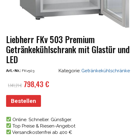
Liebherr FKv 503 Premium
Getränkekühlschrank mit Glastür und
LED
Kategorie:
Getränkekühlschränke
Art.-Nr.:
FKv503
Ursprünglicher
Aktueller
798,43
€
1.141,21
€
Preis
Preis
war:
ist:
Bestellen
1.141,21 €
798,43 €.
Online. Schneller. Günstiger.
Top Preise & Riesen-Angebot
Versandkostenfrei ab 400 €