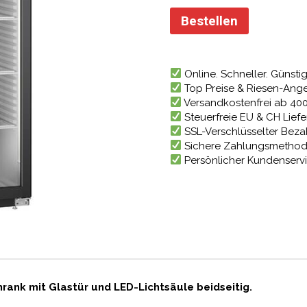
Preis
war:
Bestellen
1.890,
Online. Schneller. Günstig
Top Preise & Riesen-Ang
Versandkostenfrei ab 40
Steuerfreie EU & CH Lief
SSL-Verschlüsselter Bez
Sichere Zahlungsmetho
Persönlicher Kundenserv
ank mit Glastür und LED-Lichtsäule beidseitig.