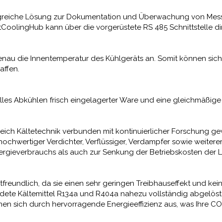
angreiche Lösung zur Dokumentation und Überwachung von Mes
CoolingHub kann über die vorgerüstete RS 485 Schnittstelle d
enau die Innentemperatur des Kühlgeräts an. Somit können sich
affen.
nelles Abkühlen frisch eingelagerter Ware und eine gleichmäßi
eich Kältetechnik verbunden mit kontinuierlicher Forschung ge
hochwertiger Verdichter, Verflüssiger, Verdampfer sowie weiter
rgieverbrauchs als auch zur Senkung der Betriebskosten der L
tfreundlich, da sie einen sehr geringen Treibhauseffekt und ke
dete Kältemittel R134a und R404a nahezu vollständig abgelöst. 
en sich durch hervorragende Energieeffizienz aus, was Ihre CO