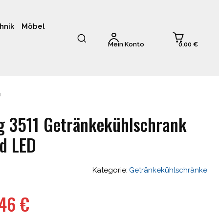
hnik
Möbel
0,00 €
Mein Konto
D
g 3511 Getränkekühlschrank
nd LED
Kategorie:
Getränkekühlschränke
ünglicher
Aktueller
,46
€