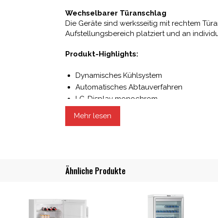
Wechselbarer Türanschlag
Die Geräte sind werksseitig mit rechtem Tür
Aufstellungsbereich platziert und an indivi
Produkt-Highlights:
Dynamisches Kühlsystem
Automatisches Abtauverfahren
LC-Display monochrom
Digitale Temperaturanzeige
Mehr lesen
4 verstellbare Ablageflächen
Abstellflächen bis 45 kg belastbar
Elektronisches Schloss mit Fernbedienun
Selbstschließende Isolierglastür
Ähnliche Produkte
Türanschlag rechts, wechselbar
Wichtigste Produkteigenschaften
NEU Energieverbrauch (kWh/Jahr): 390