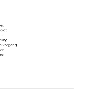
Preis
ist:
91 €
1.349,46 €.
er.
ebot
0 €
erung
ahlvorgang
den
ice