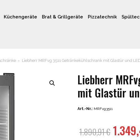
Küchengeräte
Brat & Grillgeräte
Pizzatechnik
Spültec
schränke
Liebherr MRFvg 3511 Getränkekühlschrank mit Glastür und LE
Liebherr MRFv
mit Glastür u
Art.-Nr.:
MRFvg3511
Urspr
1.349
1.890,91
€