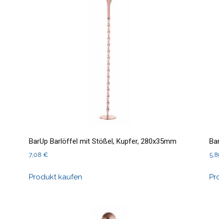
BarUp Barlöffel mit Stößel, Kupfer, 280x35mm
Ba
7,08
€
5,
Produkt kaufen
Pr