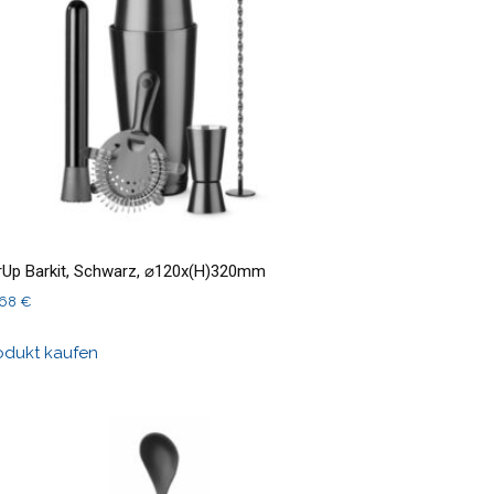
rUp Barkit, Schwarz, ⌀120x(H)320mm
,68
€
odukt kaufen