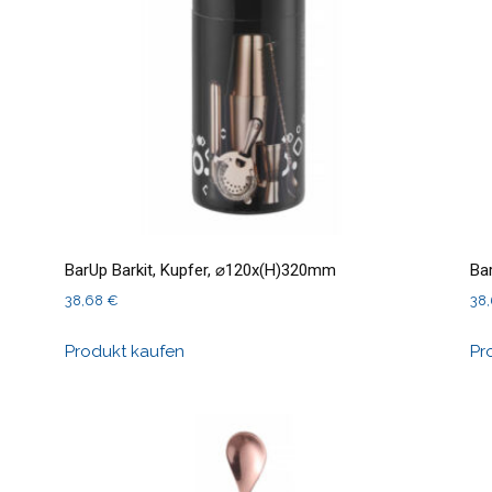
BarUp Barkit, Kupfer, ⌀120x(H)320mm
Ba
38,68
€
38
Produkt kaufen
Pr