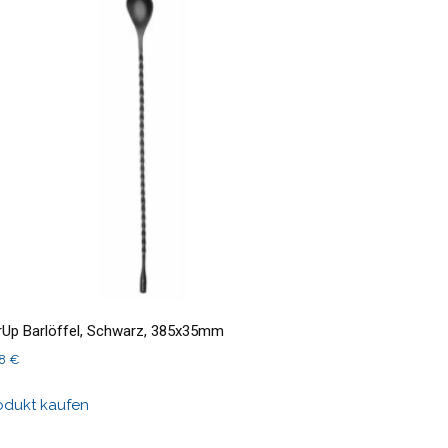
rUp Barlöffel, Schwarz, 385x35mm
08
€
odukt kaufen