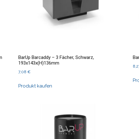
mm
BarUp Barcaddy – 3 Fächer, Schwarz,
Ba
193x143x(H)136mm
8,
7,08
€
Pr
Produkt kaufen