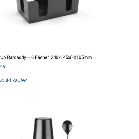
rUp Barcaddy – 6 Fächer, 240x145x(H)105mm
27
€
odukt kaufen