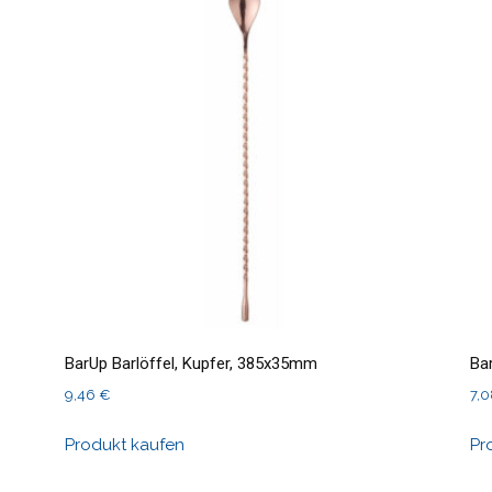
BarUp Barlöffel, Kupfer, 385x35mm
Ba
9,46
€
7,
Produkt kaufen
Pr