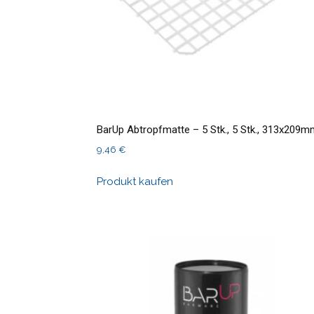
BarUp Abtropfmatte – 5 Stk., 5 Stk., 313x209
9,46
€
Produkt kaufen