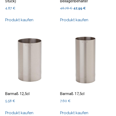
Stück)
Beilagenbehälter
Ursprünglicher
Aktueller
4,87
€
48,78
€
42,99
€
Preis
Preis
Produkt kaufen
Produkt kaufen
war:
ist:
48,78 €
42,99 €.
Barmaß 12,5cl
Barmaß 17,5cl
5,58
€
7,60
€
Produkt kaufen
Produkt kaufen