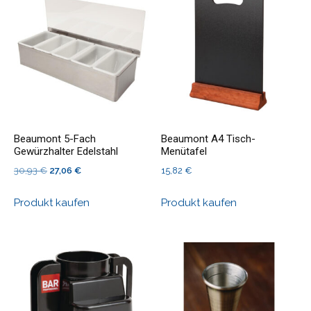
Beaumont 5-Fach
Beaumont A4 Tisch-
Gewürzhalter Edelstahl
Menütafel
Ursprünglicher
Aktueller
30,93
€
27,06
€
15,82
€
Preis
Preis
Produkt kaufen
Produkt kaufen
war:
ist:
30,93 €
27,06 €.