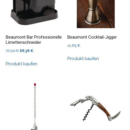
Beaumont Bar Professionelle
Beaumont Cocktail-Jigger
Limettenschneider
11,65
€
Ursprünglicher
Aktueller
77,34
€
68,38
€
Preis
Preis
Produkt kaufen
Produkt kaufen
war:
ist:
77,34 €
68,38 €.