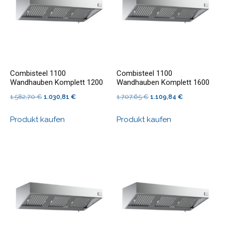
Combisteel 1100
Combisteel 1100
Wandhauben Komplett 1200
Wandhauben Komplett 1600
Ursprünglicher
Aktueller
Ursprünglicher
Aktueller
1.582,70
€
1.030,81
€
1.707,65
€
1.109,84
€
Preis
Preis
Preis
Preis
Produkt kaufen
Produkt kaufen
war:
ist:
war:
ist:
1.582,70 €
1.030,81 €.
1.707,65 €
1.109,84 €.