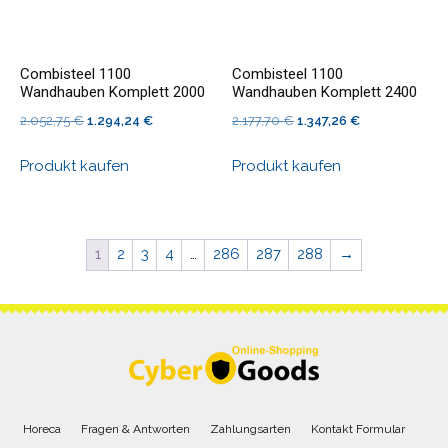
Combisteel 1100
Combisteel 1100
Wandhauben Komplett 2000
Wandhauben Komplett 2400
Ursprünglicher
Aktueller
Ursprünglicher
Aktueller
2.052,75
€
1.294,24
€
2.177,70
€
1.347,26
€
Preis
Preis
Preis
Preis
Produkt kaufen
Produkt kaufen
war:
ist:
war:
ist:
2.052,75 €
1.294,24 €.
2.177,70 €
1.347,26 €.
1
2
3
4
…
286
287
288
→
Horeca
Fragen & Antworten
Zahlungsarten
Kontakt Formular