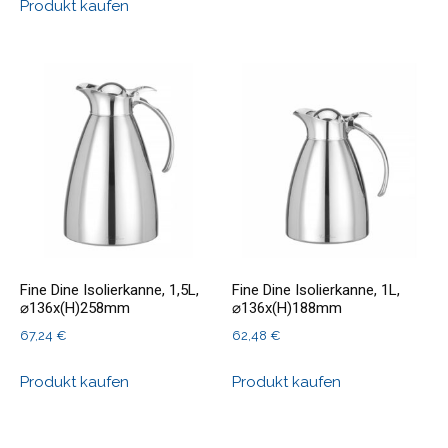
Produkt kaufen
war:
ist:
116,03 €
110,35 €.
Fine Dine Isolierkanne, 1,5L,
Fine Dine Isolierkanne, 1L,
⌀136x(H)258mm
⌀136x(H)188mm
67,24
€
62,48
€
Produkt kaufen
Produkt kaufen