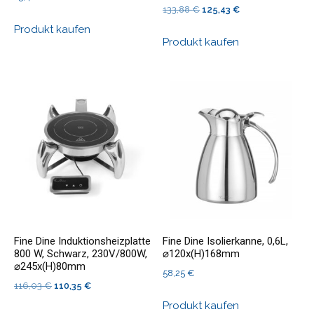
Ursprünglicher
Aktueller
133,88
€
125,43
€
Preis
Preis
Produkt kaufen
Produkt kaufen
war:
ist:
133,88 €
125,43 €.
Fine Dine Induktionsheizplatte
Fine Dine Isolierkanne, 0,6L,
800 W, Schwarz, 230V/800W,
⌀120x(H)168mm
⌀245x(H)80mm
58,25
€
Ursprünglicher
Aktueller
116,03
€
110,35
€
Preis
Preis
Produkt kaufen