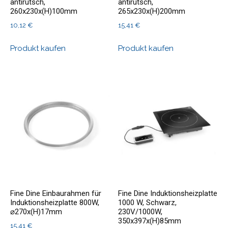
antirutsch,
antirutsch,
260x230x(H)100mm
265x230x(H)200mm
10,12
€
15,41
€
Produkt kaufen
Produkt kaufen
Fine Dine Einbaurahmen für
Fine Dine Induktionsheizplatte
Induktionsheizplatte 800W,
1000 W, Schwarz,
⌀270x(H)17mm
230V/1000W,
350x397x(H)85mm
15,41
€