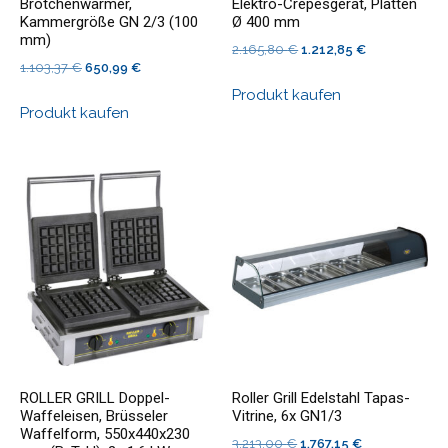
Brötchenwärmer,
Elektro-Crêpesgerät, Platten
Kammergröße GN 2/3 (100
Ø 400 mm
mm)
Ursprünglicher
Aktueller
2.165,80
€
1.212,85
€
Ursprünglicher
Aktueller
1.103,37
€
650,99
€
Preis
Preis
Preis
Preis
Produkt kaufen
war:
ist:
Produkt kaufen
war:
ist:
2.165,80 €
1.212,85 €.
1.103,37 €
650,99 €.
ROLLER GRILL Doppel-
Roller Grill Edelstahl Tapas-
Waffeleisen, Brüsseler
Vitrine, 6x GN1/3
Waffelform, 550x440x230
Ursprünglicher
Aktueller
3.213,00
€
1.767,15
€