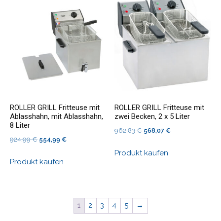
ROLLER GRILL Fritteuse mit
ROLLER GRILL Fritteuse mit
Ablasshahn, mit Ablasshahn,
zwei Becken, 2 x 5 Liter
8 Liter
Ursprünglicher
Aktueller
962,83
€
568,07
€
Ursprünglicher
Aktueller
924,99
€
554,99
€
Preis
Preis
Preis
Preis
Produkt kaufen
war:
ist:
Produkt kaufen
war:
ist:
962,83 €
568,07 €.
924,99 €
554,99 €.
1
2
3
4
5
→