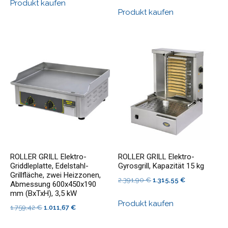
Preis
Preis
Produkt kaufen
war:
ist:
Produkt kaufen
war:
ist:
830,86 €
498,51 €.
1.395,28 €
823,22 €.
ROLLER GRILL Elektro-
ROLLER GRILL Elektro-
Griddleplatte, Edelstahl-
Gyrosgrill, Kapazität 15 kg
Grillfläche, zwei Heizzonen,
Ursprünglicher
Aktueller
2.391,90
€
1.315,55
€
Abmessung 600x450x190
Preis
Preis
mm (BxTxH), 3,5 kW
Produkt kaufen
war:
ist:
Ursprünglicher
Aktueller
1.759,42
€
1.011,67
€
2.391,90 €
1.315,55 €.
Preis
Preis