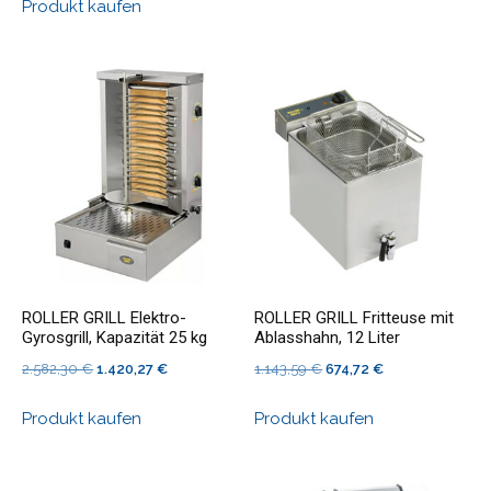
Produkt kaufen
war:
ist:
1.759,42 €
1.011,67 €.
ROLLER GRILL Elektro-
ROLLER GRILL Fritteuse mit
Gyrosgrill, Kapazität 25 kg
Ablasshahn, 12 Liter
Ursprünglicher
Aktueller
Ursprünglicher
Aktueller
2.582,30
€
1.420,27
€
1.143,59
€
674,72
€
Preis
Preis
Preis
Preis
Produkt kaufen
Produkt kaufen
war:
ist:
war:
ist:
2.582,30 €
1.420,27 €.
1.143,59 €
674,72 €.