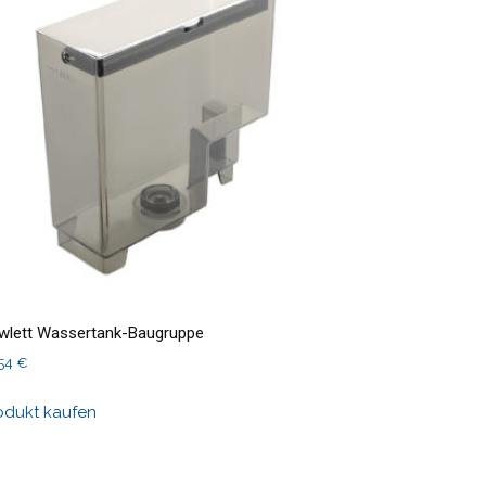
wlett Wassertank-Baugruppe
,54
€
odukt kaufen