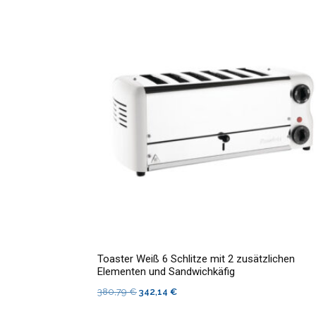
Toaster Weiß 6 Schlitze mit 2 zusätzlichen
Elementen und Sandwichkäfig
Ursprünglicher
Aktueller
380,79
€
342,14
€
Preis
Preis