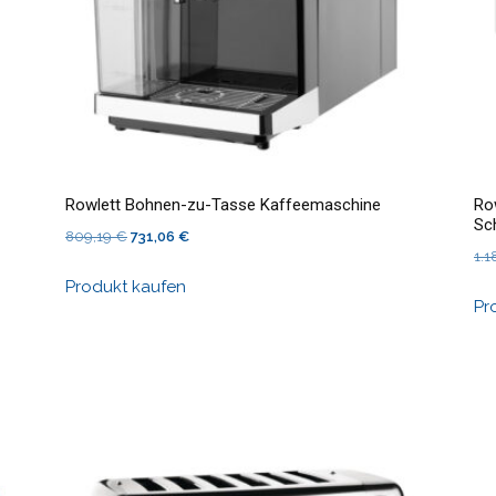
Rowlett Bohnen-zu-Tasse Kaffeemaschine
Ro
Sc
Ursprünglicher
Aktueller
809,19
€
731,06
€
1.1
Preis
Preis
Produkt kaufen
war:
ist:
Pr
809,19 €
731,06 €.