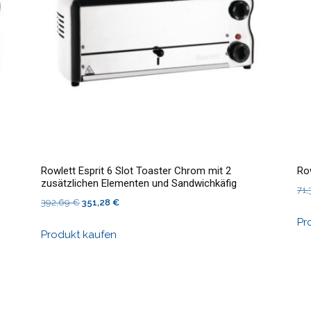
Rowlett Esprit 6 Slot Toaster Chrom mit 2
Ro
zusätzlichen Elementen und Sandwichkäfig
71
Ursprünglicher
Aktueller
392,69
€
351,28
€
Preis
Preis
Pr
Produkt kaufen
war:
ist:
392,69 €
351,28 €.