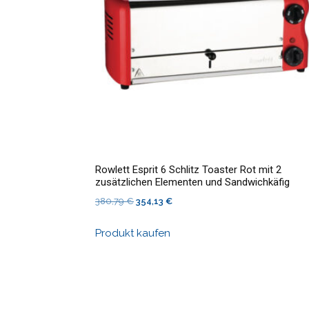
Rowlett Esprit 6 Schlitz Toaster Rot mit 2
zusätzlichen Elementen und Sandwichkäfig
Ursprünglicher
Aktueller
380,79
€
354,13
€
Preis
Preis
Produkt kaufen
war:
ist:
380,79 €
354,13 €.