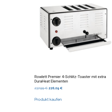
Rowlett Premier 4-Schlitz-Toaster mit extra
DuraHeat Elementen
Ursprünglicher
Aktueller
237,99
€
226,09
€
Preis
Preis
Produkt kaufen
war:
ist:
237,99 €
226,09 €.