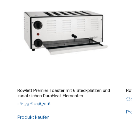
Rowlett Premier Toaster mit 6 Steckplätzen und
Ro
zusätzlichen DuraHeat-Elementen
53
Ursprünglicher
Aktueller
261,79
€
248,70
€
Preis
Preis
Pr
Produkt kaufen
war:
ist:
261,79 €
248,70 €.