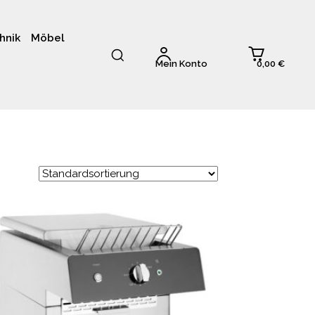
hnik
Möbel
0,00 €
Mein Konto