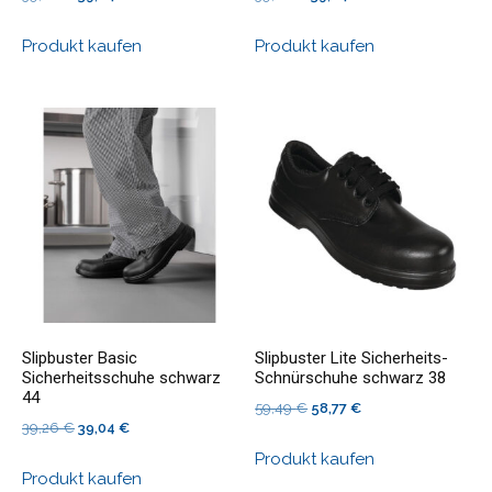
Preis
Preis
Preis
Preis
Produkt kaufen
Produkt kaufen
war:
ist:
war:
ist:
39,26 €
39,04 €.
39,26 €
39,04 €.
Slipbuster Basic
Slipbuster Lite Sicherheits-
Sicherheitsschuhe schwarz
Schnürschuhe schwarz 38
44
Ursprünglicher
Aktueller
59,49
€
58,77
€
Ursprünglicher
Aktueller
39,26
€
39,04
€
Preis
Preis
Preis
Preis
Produkt kaufen
war:
ist:
Produkt kaufen
war:
ist:
59,49 €
58,77 €.