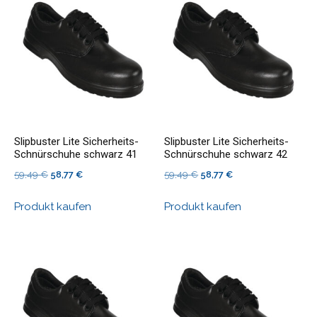
Slipbuster Lite Sicherheits-
Slipbuster Lite Sicherheits-
Schnürschuhe schwarz 41
Schnürschuhe schwarz 42
Ursprünglicher
Aktueller
Ursprünglicher
Aktueller
59,49
€
58,77
€
59,49
€
58,77
€
Preis
Preis
Preis
Preis
Produkt kaufen
Produkt kaufen
war:
ist:
war:
ist:
59,49 €
58,77 €.
59,49 €
58,77 €.