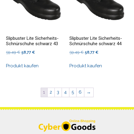
Slipbuster Lite Sicherheits-
Slipbuster Lite Sicherheits-
Schnürschuhe schwarz 43
Schnürschuhe schwarz 44
Ursprünglicher
Aktueller
Ursprünglicher
Aktueller
59,49
€
58,77
€
59,49
€
58,77
€
Preis
Preis
Preis
Preis
Produkt kaufen
Produkt kaufen
war:
ist:
war:
ist:
59,49 €
58,77 €.
59,49 €
58,77 €.
1
2
3
4
5
6
→