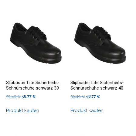
39,26 €
39,04 €.
Slipbuster Lite Sicherheits-
Slipbuster Lite Sicherheits-
Schnürschuhe schwarz 39
Schnürschuhe schwarz 40
Ursprünglicher
Aktueller
Ursprünglicher
Aktueller
59,49
€
58,77
€
59,49
€
58,77
€
Preis
Preis
Preis
Preis
Produkt kaufen
Produkt kaufen
war:
ist:
war:
ist:
59,49 €
58,77 €.
59,49 €
58,77 €.