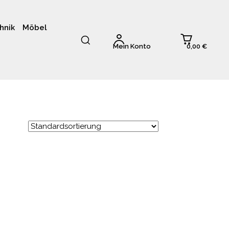
hnik
Möbel
0,00 €
Mein Konto