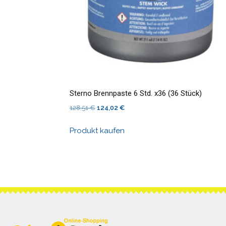
Sterno Brennpaste 6 Std. x36 (36 Stück)
Ursprünglicher
Aktueller
128,51
€
124,02
€
Preis
Preis
Produkt kaufen
war:
ist:
128,51 €
124,02 €.