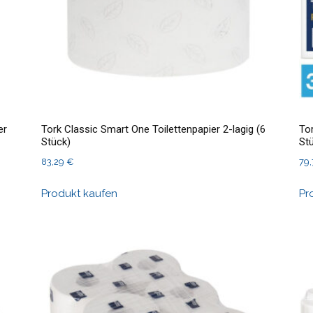
er
Tork Classic Smart One Toilettenpapier 2-lagig (6
To
Stück)
St
83,29
€
79
Produkt kaufen
Pr