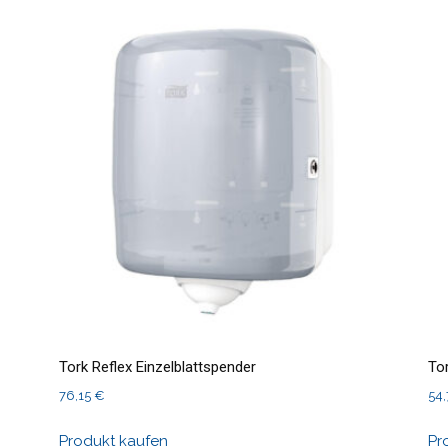
Tork Reflex Einzelblattspender
To
76,15
€
54
Produkt kaufen
Pr