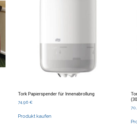
Tork Papierspender für Innenabrollung
To
(3
74,96
€
70
Produkt kaufen
Pr