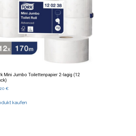
k Mini Jumbo Toilettenpapier 2-lagig (12
ück)
,20
€
odukt kaufen