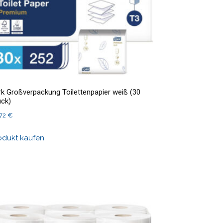
rk Großverpackung Toilettenpapier weiß (30
ück)
,72
€
odukt kaufen