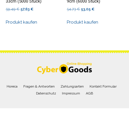
33cm (5000 Stück)
9cm (6000 Stück)
Ursprünglicher
Aktueller
Ursprünglicher
Aktueller
59,49
€
57,63
€
54,73
€
53,05
€
Preis
Preis
Preis
Preis
Produkt kaufen
Produkt kaufen
war:
ist:
war:
ist:
59,49 €
57,63 €.
54,73 €
53,05 €.
Horeca
Fragen & Antworten
Zahlungsarten
Kontakt Formular
Datenschutz
Impressum
AGB