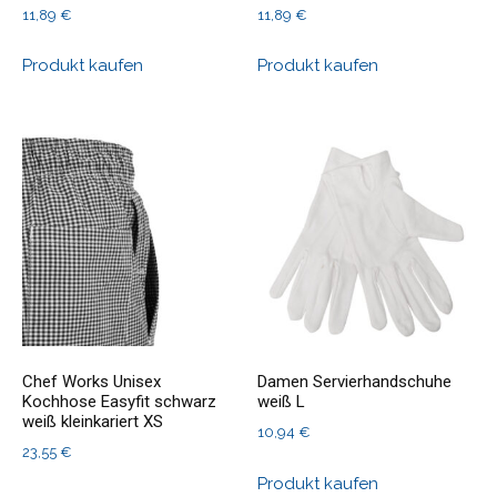
11,89
€
11,89
€
Produkt kaufen
Produkt kaufen
Chef Works Unisex
Damen Servierhandschuhe
Kochhose Easyfit schwarz
weiß L
weiß kleinkariert XS
10,94
€
23,55
€
Produkt kaufen