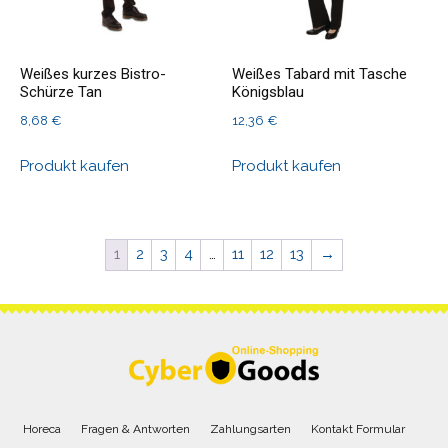
Weißes kurzes Bistro-
Weißes Tabard mit Tasche
Schürze Tan
Königsblau
8,68
€
12,36
€
Produkt kaufen
Produkt kaufen
1
2
3
4
…
11
12
13
→
Horeca
Fragen & Antworten
Zahlungsarten
Kontakt Formular