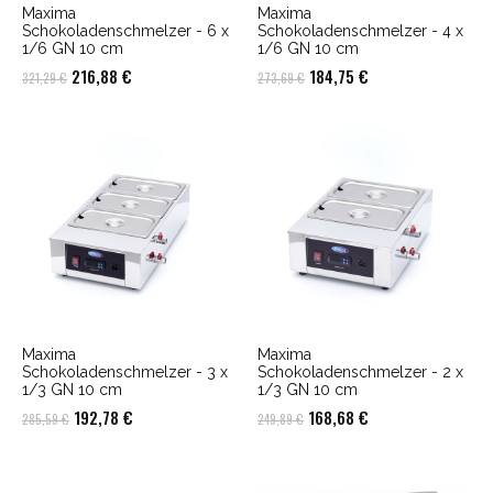
Maxima
Maxima
Schokoladenschmelzer - 6 x
Schokoladenschmelzer - 4 x
1/6 GN 10 cm
1/6 GN 10 cm
Ursprünglicher
Aktueller
Ursprünglicher
Aktueller
216,88
€
184,75
€
321,29
€
273,69
€
Preis
Preis
Preis
Preis
war:
ist:
war:
ist:
321,29 €
216,88 €.
273,69 €
184,75 €.
Maxima
Maxima
Schokoladenschmelzer - 3 x
Schokoladenschmelzer - 2 x
1/3 GN 10 cm
1/3 GN 10 cm
Ursprünglicher
Aktueller
Ursprünglicher
Aktueller
192,78
€
168,68
€
285,59
€
249,89
€
Preis
Preis
Preis
Preis
war:
ist:
war:
ist: