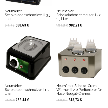
Neumärker
Neumärker
Schokoladenschmelzer III 3,5
Schokoladenschmelzer II 4x
Liter
1,5 Liter
Ursprünglicher
Aktueller
Ursprünglicher
Aktueller
568,63
€
902,21
€
646,17
€
1.156,68
€
Preis
Preis
Preis
Preis
war:
ist:
war:
ist:
646,17 €
568,63 €.
1.156,68 €
902,21 €.
Neumärker
Neumärker Schoko-Creme
Schokoladenschmelzer I 1,5
Wärmer III 2.0 Portionierer für
Liter
Nuss-Nougat-Cremes
Ursprünglicher
Aktueller
Ursprünglicher
Aktueller
453,44
€
843,73
€
515,27
€
1.081,71
€
Preis
Preis
Preis
Preis