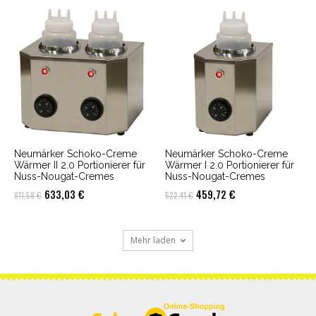
war:
ist:
war:
ist:
515,27 €
453,44 €.
1.081,71 €
843,73 €.
Neumärker Schoko-Creme
Neumärker Schoko-Creme
Wärmer II 2.0 Portionierer für
Wärmer I 2.0 Portionierer für
Nuss-Nougat-Cremes
Nuss-Nougat-Cremes
Ursprünglicher
Aktueller
Ursprünglicher
Aktueller
633,03
€
459,72
€
811,58
€
522,41
€
Preis
Preis
Preis
Preis
war:
ist:
war:
ist:
Mehr laden
811,58 €
633,03 €.
522,41 €
459,72 €.