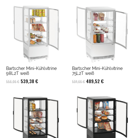
Bartscher Mini-Kühlvitrine
Bartscher Mini-Kühlvitrine
98L2T weiß
75L2T weiß
Ursprünglicher
Aktueller
Ursprünglicher
Aktueller
539,38
€
489,52
€
556,06
€
504,66
€
Preis
Preis
Preis
Preis
war:
ist:
war:
ist:
556,06 €
539,38 €.
504,66 €
489,52 €.