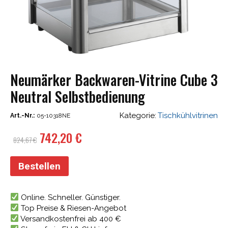
Neumärker Backwaren-Vitrine Cube 3
Neutral Selbstbedienung
Kategorie:
Tischkühlvitrinen
Art.-Nr.:
05-10318NE
Ursprünglicher
Aktueller
742,20
€
824,67
€
Preis
Preis
war:
ist:
Bestellen
824,67 €
742,20 €.
Online. Schneller. Günstiger.
Top Preise & Riesen-Angebot
Versandkostenfrei ab 400 €