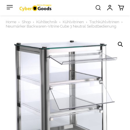
Home
Shop
Kühltechnik
Kühlvitrinen
Tischkühlvitrinen
Neumärker Backwaren-Vitrine Cube 3 Neutral Selbstbedienung