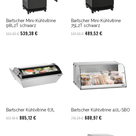
Bartscher Mini-Kühlvitrine
Bartscher Mini-Kühlvitrine
98L2T schwarz
75L2T schwarz
Ursprünglicher
Aktueller
Ursprünglicher
Aktueller
539,38
€
489,52
€
556,06
€
504,66
€
Preis
Preis
Preis
Preis
war:
ist:
war:
ist:
556,06 €
539,38 €.
504,66 €
489,52 €.
Bartscher Kühlvitrine 67L
Bartscher Kühlvitrine 40L-SBO
Ursprünglicher
Aktueller
Ursprünglicher
Aktueller
885,12
€
688,97
€
912,49
€
710,29
€
Preis
Preis
Preis
Preis
war:
ist:
war:
ist: