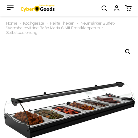
Home
Kochgeräte
Heiße Theken
Neumärker Buffet-
Warmhaltevitrine Baño Maria 6 Mit Frontklappen zur
Selbstbedienung