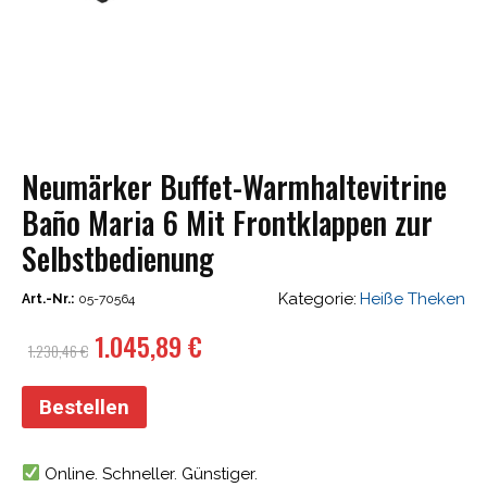
Neumärker Buffet-Warmhaltevitrine
Baño Maria 6 Mit Frontklappen zur
Selbstbedienung
Kategorie:
Heiße Theken
Art.-Nr.:
05-70564
Ursprünglicher
Aktueller
1.045,89
€
1.230,46
€
Preis
Preis
war:
ist:
Bestellen
1.230,46 €
1.045,89 €.
Online. Schneller. Günstiger.