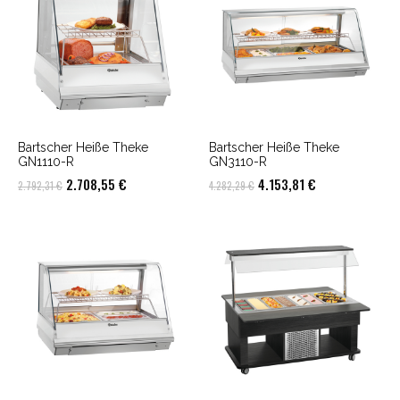
Bartscher Heiße Theke
Bartscher Heiße Theke
GN1110-R
GN3110-R
Ursprünglicher
Aktueller
Ursprünglicher
Aktueller
2.708,55
€
4.153,81
€
2.792,31
€
4.282,29
€
Preis
Preis
Preis
Preis
war:
ist:
war:
ist:
2.792,31 €
2.708,55 €.
4.282,29 €
4.153,81 €.