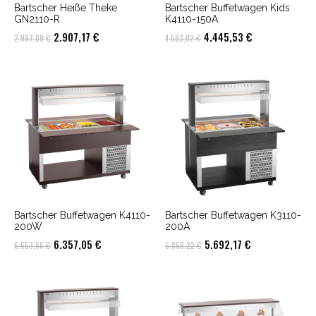
Bartscher Heiße Theke
Bartscher Buffetwagen Kids
GN2110-R
K4110-150A
Ursprünglicher
Aktueller
Ursprünglicher
Aktueller
2.907,17
€
4.445,53
€
2.997,09
€
4.583,02
€
Preis
Preis
Preis
Preis
war:
ist:
war:
ist:
2.997,09 €
2.907,17 €.
4.583,02 €
4.445,53 €.
Bartscher Buffetwagen K4110-
Bartscher Buffetwagen K3110-
200W
200A
Ursprünglicher
Aktueller
Ursprünglicher
Aktueller
6.357,05
€
5.692,17
€
6.553,66
€
5.868,22
€
Preis
Preis
Preis
Preis
war:
ist:
war:
ist:
6.553,66 €
6.357,05 €.
5.868,22 €
5.692,17 €.