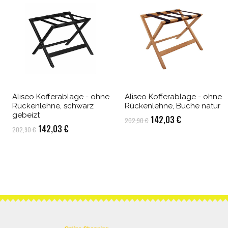
Aliseo Kofferablage - ohne
Aliseo Kofferablage - ohne
Rückenlehne, schwarz
Rückenlehne, Buche natur
gebeizt
Ursprünglicher
Aktueller
142,03
€
202,90
€
Ursprünglicher
Aktueller
142,03
€
202,90
€
Preis
Preis
Preis
Preis
war:
ist:
war:
ist:
202,90 €
142,03 €.
202,90 €
142,03 €.