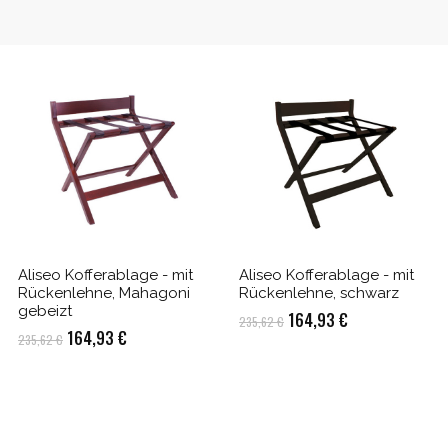
Aliseo Kofferablage - mit
Aliseo Kofferablage - mit
Rückenlehne, Mahagoni
Rückenlehne, schwarz
gebeizt
Ursprünglicher
Aktueller
164,93
€
235,62
€
Ursprünglicher
Aktueller
164,93
€
235,62
€
Preis
Preis
Preis
Preis
war:
ist:
war:
ist:
235,62 €
164,93 €.
235,62 €
164,93 €.