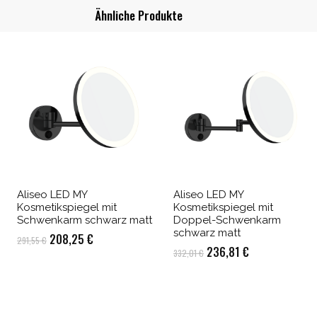
Ähnliche Produkte
Aliseo LED MY
Aliseo LED MY
Kosmetikspiegel mit
Kosmetikspiegel mit
Schwenkarm schwarz matt
Doppel-Schwenkarm
schwarz matt
Ursprünglicher
Aktueller
208,25
€
291,55
€
Ursprünglicher
Aktueller
236,81
€
332,01
€
Preis
Preis
Preis
Preis
war:
ist:
war:
ist:
291,55 €
208,25 €.
332,01 €
236,81 €.