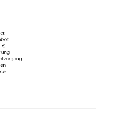
Preis
ist:
,32 €
3.872,02 €.
er.
ebot
0 €
erung
ahlvorgang
den
ice