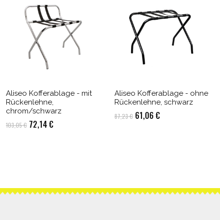
Aliseo Kofferablage - mit
Aliseo Kofferablage - ohne
Rückenlehne,
Rückenlehne, schwarz
chrom/schwarz
Ursprünglicher
Aktueller
61,06
€
87,23
€
Ursprünglicher
Aktueller
72,14
€
103,05
€
Preis
Preis
Preis
Preis
war:
ist:
war:
ist:
87,23 €
61,06 €.
103,05 €
72,14 €.