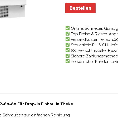
Preis
war:
Bestellen
4.555
Online. Schneller. Günstig
Top Preise & Riesen-Ang
Versandkostenfrei ab 40
Steuerfreie EU & CH Lief
SSL-Verschlüsselter Bez
Sichere Zahlungsmetho
Persönlicher Kundenserv
P-60-80 Für Drop-in Einbau in Theke
re Schrauben zur einfachen Reinigung