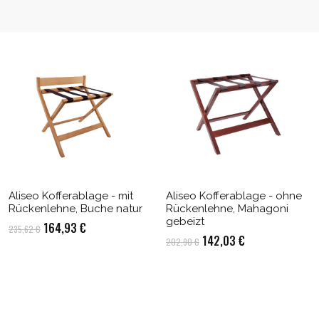
Aliseo Kofferablage - mit
Aliseo Kofferablage - ohne
Rückenlehne, Buche natur
Rückenlehne, Mahagoni
gebeizt
Ursprünglicher
Aktueller
164,93
€
235,62
€
Ursprünglicher
Aktueller
142,03
€
202,90
€
Preis
Preis
Preis
Preis
war:
ist:
war:
ist:
235,62 €
164,93 €.
202,90 €
142,03 €.