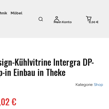
hnik
Möbel
0,00 €
Mein Konto
ign-Kühlvitrine Intergra DP-
-in Einbau in Theke
Kategorie:
Shop
ünglicher
Aktueller
,02
€