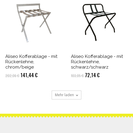
Aliseo Kofferablage - mit
Aliseo Kofferablage - mit
Rückenlehne,
Rückenlehne,
chrom/beige
schwarz/schwarz
Ursprünglicher
Aktueller
Ursprünglicher
Aktueller
141,44
€
72,14
€
202,06
€
103,05
€
Preis
Preis
Preis
Preis
war:
ist:
war:
ist:
Mehr laden
202,06 €
141,44 €.
103,05 €
72,14 €.