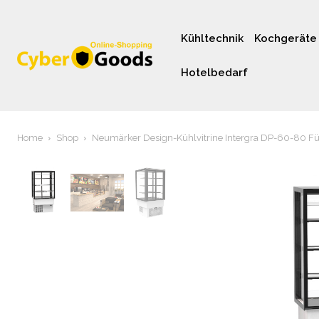
Kühltechnik
Kochgeräte
Hotelbedarf
Home
Shop
Neumärker Design-Kühlvitrine Intergra DP-60-80 Für