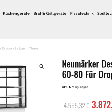
Küchengeräte
Brat & Grillgeräte
Pizzatechnik
Spültec
 Drop-in Einbau in Theke
Neumärker Des
60-80 Für Drop
Art.-Nr.:
05-70570
Urspr
3.872
4.555,32
€