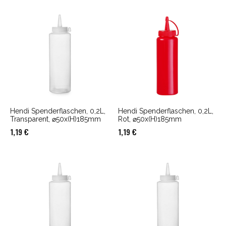
war:
ist:
war:
ist:
93,42 €
91,24 €.
80,33 €
80,18 €.
Hendi Spenderflaschen, 0,2L,
Hendi Spenderflaschen, 0,2L,
Transparent, ⌀50x(H)185mm
Rot, ⌀50x(H)185mm
1,19
€
1,19
€