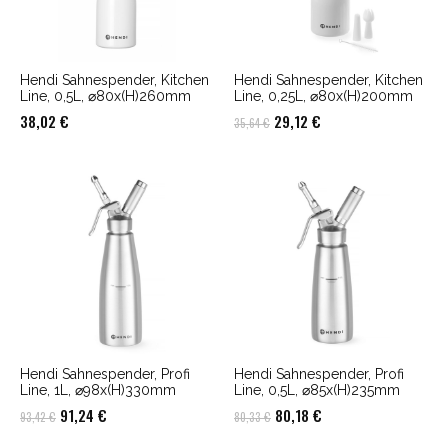
Hendi Sahnespender, Kitchen
Hendi Sahnespender, Kitchen
Line, 0,5L, ⌀80x(H)260mm
Line, 0,25L, ⌀80x(H)200mm
Ursprünglicher
Aktueller
38,02
€
29,12
€
35,64
€
Preis
Preis
war:
ist:
35,64 €
29,12 €.
Hendi Sahnespender, Profi
Hendi Sahnespender, Profi
Line, 1L, ⌀98x(H)330mm
Line, 0,5L, ⌀85x(H)235mm
Ursprünglicher
Aktueller
Ursprünglicher
Aktueller
91,24
€
80,18
€
93,42
€
80,33
€
Preis
Preis
Preis
Preis