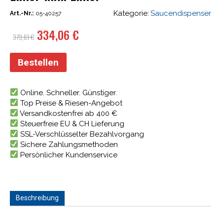
Kategorie:
Saucendispenser
Art.-Nr.:
05-40257
Ursprünglicher
Aktueller
334,06
€
379,61
€
Preis
Preis
war:
ist:
Bestellen
379,61 €
334,06 €.
Online. Schneller. Günstiger.
Top Preise & Riesen-Angebot
Versandkostenfrei ab 400 €
Steuerfreie EU & CH Lieferung
SSL-Verschlüsselter Bezahlvorgang
Sichere Zahlungsmethoden
Persönlicher Kundenservice
Beschreibung