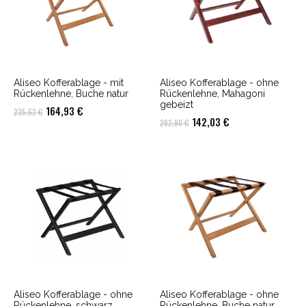
Aliseo Kofferablage - mit
Aliseo Kofferablage - ohne
Rückenlehne, Buche natur
Rückenlehne, Mahagoni
gebeizt
Ursprünglicher
Aktueller
164,93
€
235,62
€
Ursprünglicher
Aktueller
142,03
€
202,90
€
Preis
Preis
Preis
Preis
war:
ist:
war:
ist:
235,62 €
164,93 €.
202,90 €
142,03 €.
Aliseo Kofferablage - ohne
Aliseo Kofferablage - ohne
Rückenlehne, schwarz
Rückenlehne, Buche natur