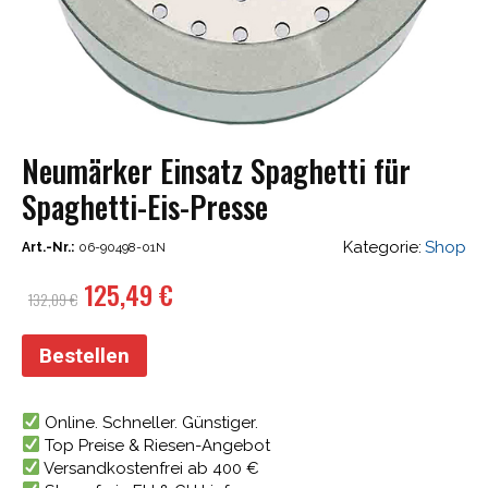
Neumärker Einsatz Spaghetti für
Spaghetti-Eis-Presse
Kategorie:
Shop
Art.-Nr.:
06-90498-01N
Ursprünglicher
Aktueller
125,49
€
132,09
€
Preis
Preis
war:
ist:
Bestellen
132,09 €
125,49 €.
Online. Schneller. Günstiger.
Top Preise & Riesen-Angebot
Versandkostenfrei ab 400 €