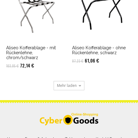
Aliseo Kofferablage - mit
Aliseo Kofferablage - ohne
Rückenlehne,
Rückenlehne, schwarz
chrom/schwarz
Ursprünglicher
Aktueller
61,06
€
87,23
€
Ursprünglicher
Aktueller
72,14
€
103,05
€
Preis
Preis
Preis
Preis
war:
ist:
war:
ist:
87,23 €
61,06 €.
Mehr laden
103,05 €
72,14 €.