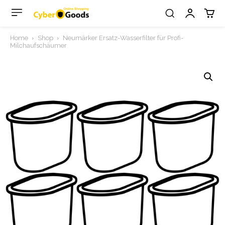
Home
Shop
Neumärker Ersatz-Wasserfilter für Profi-
Milchaufschäumer