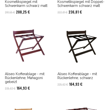
Kosmetikspiegel mit
Kosmetikspiegel mit Doppel-
Schwenkarm schwarz matt
Schwenkarm schwarz matt
Ursprünglicher
Aktueller
Ursprünglicher
Aktueller
208,25
€
236,81
€
291,55
€
332,01
€
Preis
Preis
Preis
Preis
war:
ist:
war:
ist:
291,55 €
208,25 €.
332,01 €
236,81 €.
Aliseo Kofferablage - mit
Aliseo Kofferablage - mit
Rückenlehne, Mahagoni
Rückenlehne, schwarz
gebeizt
Ursprünglicher
Aktueller
164,93
€
235,62
€
Ursprünglicher
Aktueller
164,93
€
235,62
€
Preis
Preis
Preis
Preis
war:
ist:
war:
ist:
235,62 €
164,93 €.
235,62 €
164,93 €.