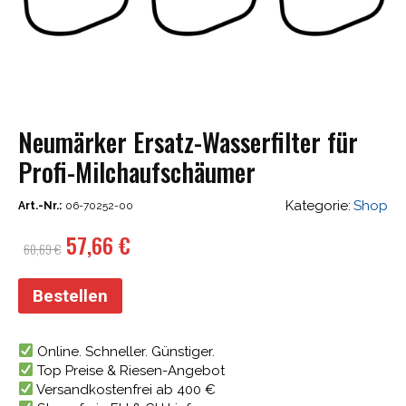
Neumärker Ersatz-Wasserfilter für
Profi-Milchaufschäumer
Kategorie:
Shop
Art.-Nr.:
06-70252-00
Ursprünglicher
Aktueller
57,66
€
60,69
€
Preis
Preis
war:
ist:
Bestellen
60,69 €
57,66 €.
Online. Schneller. Günstiger.
Top Preise & Riesen-Angebot
Versandkostenfrei ab 400 €