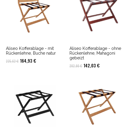
Aliseo Kofferablage - mit
Aliseo Kofferablage - ohne
Rückenlehne, Buche natur
Rückenlehne, Mahagoni
gebeizt
Ursprünglicher
Aktueller
164,93
€
235,62
€
Ursprünglicher
Aktueller
142,03
€
202,90
€
Preis
Preis
Preis
Preis
war:
ist:
war:
ist:
235,62 €
164,93 €.
202,90 €
142,03 €.