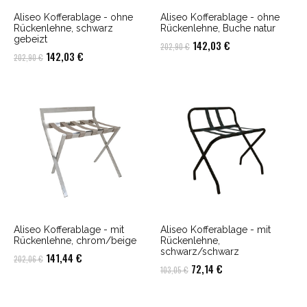
Aliseo Kofferablage - ohne
Aliseo Kofferablage - ohne
Rückenlehne, schwarz
Rückenlehne, Buche natur
gebeizt
Ursprünglicher
Aktueller
142,03
€
202,90
€
Ursprünglicher
Aktueller
142,03
€
202,90
€
Preis
Preis
Preis
Preis
war:
ist:
war:
ist:
202,90 €
142,03 €.
202,90 €
142,03 €.
Aliseo Kofferablage - mit
Aliseo Kofferablage - mit
Rückenlehne, chrom/beige
Rückenlehne,
schwarz/schwarz
Ursprünglicher
Aktueller
141,44
€
202,06
€
Ursprünglicher
Aktueller
72,14
€
103,05
€
Preis
Preis
Preis
Preis
war:
ist:
war:
ist: