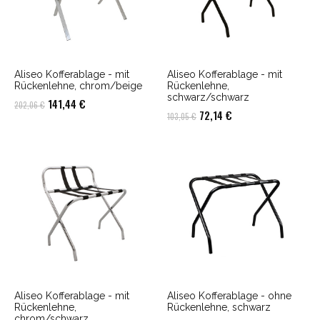
Aliseo Kofferablage - mit
Aliseo Kofferablage - mit
Rückenlehne, chrom/beige
Rückenlehne,
schwarz/schwarz
Ursprünglicher
Aktueller
141,44
€
202,06
€
Ursprünglicher
Aktueller
72,14
€
103,05
€
Preis
Preis
Preis
Preis
war:
ist:
war:
ist:
202,06 €
141,44 €.
103,05 €
72,14 €.
Aliseo Kofferablage - mit
Aliseo Kofferablage - ohne
Rückenlehne,
Rückenlehne, schwarz
chrom/schwarz