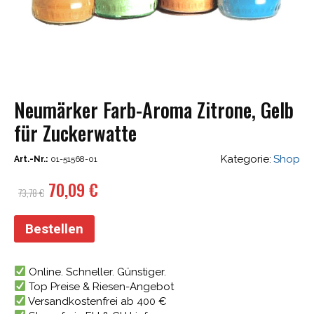
Neumärker Farb-Aroma Zitrone, Gelb
für Zuckerwatte
Kategorie:
Shop
Art.-Nr.:
01-51568-01
Ursprünglicher
Aktueller
70,09
€
73,78
€
Preis
Preis
war:
ist:
Bestellen
73,78 €
70,09 €.
Online. Schneller. Günstiger.
Top Preise & Riesen-Angebot
Versandkostenfrei ab 400 €