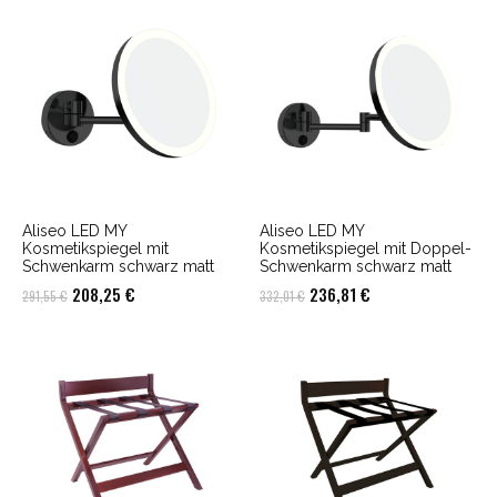
Aliseo LED MY
Aliseo LED MY
Kosmetikspiegel mit
Kosmetikspiegel mit Doppel-
Schwenkarm schwarz matt
Schwenkarm schwarz matt
Ursprünglicher
Aktueller
Ursprünglicher
Aktueller
208,25
€
236,81
€
291,55
€
332,01
€
Preis
Preis
Preis
Preis
war:
ist:
war:
ist:
291,55 €
208,25 €.
332,01 €
236,81 €.