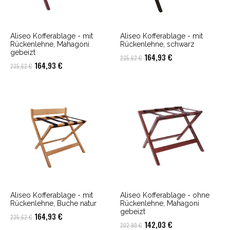
Aliseo Kofferablage - mit
Aliseo Kofferablage - mit
Rückenlehne, Mahagoni
Rückenlehne, schwarz
gebeizt
Ursprünglicher
Aktueller
164,93
€
235,62
€
Ursprünglicher
Aktueller
164,93
€
235,62
€
Preis
Preis
Preis
Preis
war:
ist:
war:
ist:
235,62 €
164,93 €.
235,62 €
164,93 €.
Aliseo Kofferablage - mit
Aliseo Kofferablage - ohne
Rückenlehne, Buche natur
Rückenlehne, Mahagoni
gebeizt
Ursprünglicher
Aktueller
164,93
€
235,62
€
Ursprünglicher
Aktueller
142,03
€
202,90
€
Preis
Preis