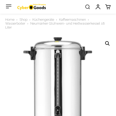
Home
Shop
Küchengeräte
Kaffeemaschinen
Wasserboiler
Neumärker Glühwein- und Heißwasserkessel 18
Liter