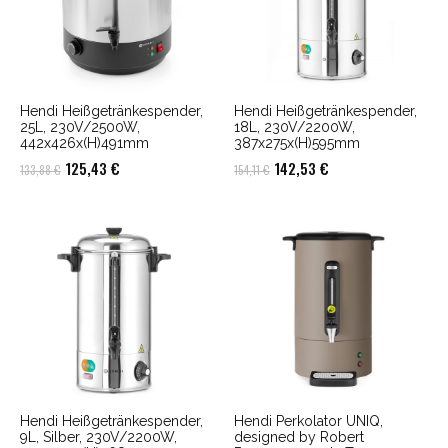
Hendi Heißgetränkespender,
Hendi Heißgetränkespender,
25L, 230V/2500W,
18L, 230V/2200W,
442x426x(H)491mm
387x275x(H)595mm
Ursprünglicher
Aktueller
Ursprünglicher
Aktueller
125,43
€
142,53
€
133,88
€
154,11
€
Preis
Preis
Preis
Preis
war:
ist:
war:
ist:
133,88 €
125,43 €.
154,11 €
142,53 €.
Hendi Heißgetränkespender,
Hendi Perkolator UNIQ,
9L, Silber, 230V/2200W,
designed by Robert