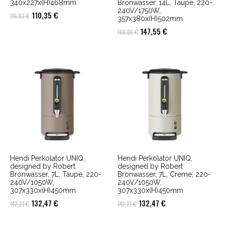
340x227x(H)468mm
Bronwasser, 14L, Taupe, 220-
240V/1750W,
Ursprünglicher
Aktueller
110,35
€
116,03
€
357x380x(H)502mm
Preis
Preis
Ursprünglicher
Aktueller
147,55
€
160,06
€
war:
ist:
Preis
Preis
116,03 €
110,35 €.
war:
ist:
160,06 €
147,55 €.
Hendi Perkolator UNIQ,
Hendi Perkolator UNIQ,
designed by Robert
designed by Robert
Bronwasser, 7L, Taupe, 220-
Bronwasser, 7L, Creme, 220-
240V/1050W,
240V/1050W,
307x330x(H)450mm
307x330x(H)450mm
Ursprünglicher
Aktueller
Ursprünglicher
Aktueller
132,47
€
132,47
€
142,21
€
142,21
€
Preis
Preis
Preis
Preis