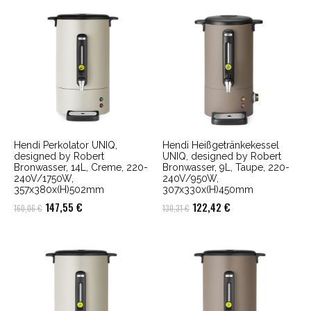
war:
ist:
war:
ist:
142,21 €
132,47 €.
142,21 €
132,47 €.
Hendi Perkolator UNIQ,
Hendi Heißgetränkekessel
designed by Robert
UNIQ, designed by Robert
Bronwasser, 14L, Creme, 220-
Bronwasser, 9L, Taupe, 220-
240V/1750W,
240V/950W,
357x380x(H)502mm
307x330x(H)450mm
Ursprünglicher
Aktueller
Ursprünglicher
Aktueller
147,55
€
122,42
€
160,06
€
130,31
€
Preis
Preis
Preis
Preis
war:
ist:
war:
ist:
160,06 €
147,55 €.
130,31 €
122,42 €.