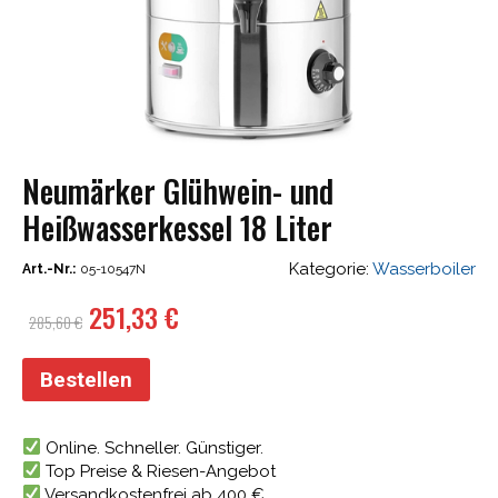
Neumärker Glühwein- und
Heißwasserkessel 18 Liter
Kategorie:
Wasserboiler
Art.-Nr.:
05-10547N
Ursprünglicher
Aktueller
251,33
€
285,60
€
Preis
Preis
war:
ist:
Bestellen
285,60 €
251,33 €.
Online. Schneller. Günstiger.
Top Preise & Riesen-Angebot
Versandkostenfrei ab 400 €