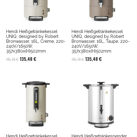
Hendi Heißgetränkekessel
Hendi Heißgetränkekessel
UNIQ, designed by Robert
UNIQ, designed by Robert
Bronwasser, 16L, Creme, 220-
Bronwasser, 16L, Taupe, 220-
240V/1650W,
240V/1650W,
357x380x(H)502mm
357x380x(H)502mm
Ursprünglicher
Aktueller
Ursprünglicher
Aktueller
135,48
€
135,48
€
145,78
€
145,78
€
Preis
Preis
Preis
Preis
war:
ist:
war:
ist:
145,78 €
135,48 €.
145,78 €
135,48 €.
Hendi Heißgetränkekessel
Hendi Heißgetränkespender