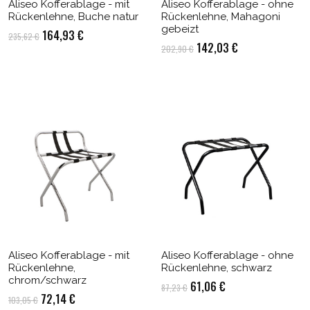
Aliseo Kofferablage - mit
Aliseo Kofferablage - ohne
Rückenlehne, Buche natur
Rückenlehne, Mahagoni
gebeizt
Ursprünglicher
Aktueller
164,93
€
235,62
€
Ursprünglicher
Aktueller
142,03
€
202,90
€
Preis
Preis
Preis
Preis
war:
ist:
war:
ist:
235,62 €
164,93 €.
202,90 €
142,03 €.
Aliseo Kofferablage - mit
Aliseo Kofferablage - ohne
Rückenlehne,
Rückenlehne, schwarz
chrom/schwarz
Ursprünglicher
Aktueller
61,06
€
87,23
€
Ursprünglicher
Aktueller
72,14
€
103,05
€
Preis
Preis