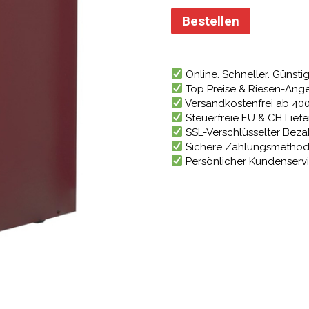
Preis
war:
Bestellen
2.604
Online. Schneller. Günstig
Top Preise & Riesen-Ang
Versandkostenfrei ab 40
Steuerfreie EU & CH Lief
SSL-Verschlüsselter Bez
Sichere Zahlungsmetho
Persönlicher Kundenserv