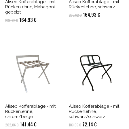
Aliseo Kofferablage - mit
Aliseo Kofferablage - mit
Rückenlehne, Mahagoni
Rückenlehne, schwarz
gebeizt
Ursprünglicher
Aktueller
164,93
€
235,62
€
Ursprünglicher
Aktueller
164,93
€
235,62
€
Preis
Preis
Preis
Preis
war:
ist:
war:
ist:
235,62 €
164,93 €.
235,62 €
164,93 €.
Aliseo Kofferablage - mit
Aliseo Kofferablage - mit
Rückenlehne,
Rückenlehne,
chrom/beige
schwarz/schwarz
Ursprünglicher
Aktueller
Ursprünglicher
Aktueller
141,44
€
72,14
€
202,06
€
103,05
€