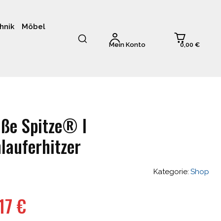
hnik
Möbel
0,00 €
Mein Konto
ße Spitze® I
lauferhitzer
Kategorie:
Shop
ünglicher
Aktueller
,17
€