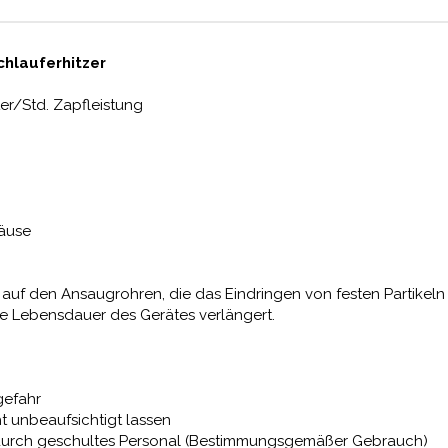
hlauferhitzer
ter/Std. Zapfleistung
häuse
 auf den Ansaugrohren, die das Eindringen von festen Partikel
e Lebensdauer des Gerätes verlängert.
gefahr
ht unbeaufsichtigt lassen
nur durch geschultes Personal (Bestimmungsgemäßer Gebrauch)