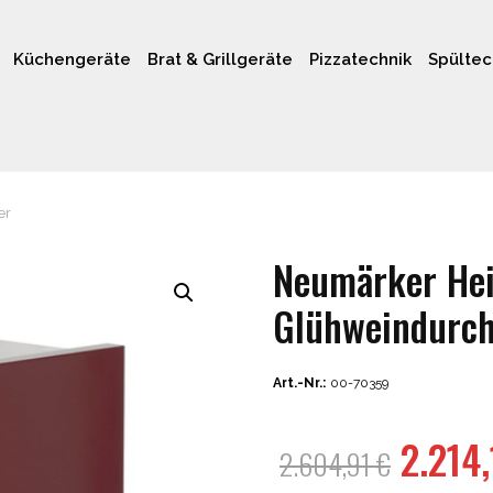
Küchengeräte
Brat & Grillgeräte
Pizzatechnik
Spültec
er
Neumärker Hei
Glühweindurch
Art.-Nr.:
00-70359
Urspr
2.214
2.604,91
€