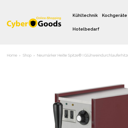
Kühltechnik
Kochgeräte
Hotelbedarf
Home
Shop
Neumärker Heiße Spitze® I Glühweindurchlauferhitz