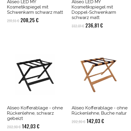
Aliseo LED MY
Aliseo LED MY
Kosmetikspiegel mit
Kosmetikspiegel mit
Schwenkarm schwarz matt
Doppel-Schwenkarm
schwarz matt
Ursprünglicher
Aktueller
208,25
€
291,55
€
Ursprünglicher
Aktueller
236,81
€
332,01
€
Preis
Preis
Preis
Preis
war:
ist:
war:
ist:
291,55 €
208,25 €.
332,01 €
236,81 €.
Aliseo Kofferablage - ohne
Aliseo Kofferablage - ohne
Rückenlehne, schwarz
Rückenlehne, Buche natur
gebeizt
Ursprünglicher
Aktueller
142,03
€
202,90
€
Ursprünglicher
Aktueller
142,03
€
202,90
€
Preis
Preis