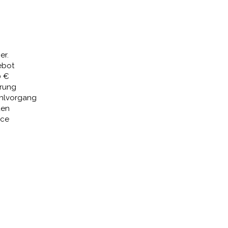
Preis
ist:
,91 €
2.214,17 €.
er.
ebot
0 €
erung
ahlvorgang
den
ice