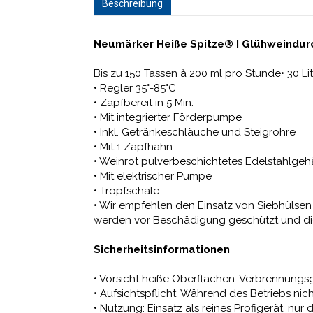
Beschreibung
Neumärker Heiße Spitze® I Glühweindurc
Bis zu 150 Tassen à 200 ml pro Stunde• 30 Li
• Regler 35°-85°C
• Zapfbereit in 5 Min.
• Mit integrierter Förderpumpe
• Inkl. Getränkeschläuche und Steigrohre
• Mit 1 Zapfhahn
• Weinrot pulverbeschichtetes Edelstahlge
• Mit elektrischer Pumpe
• Tropfschale
• Wir empfehlen den Einsatz von Siebhülsen
werden vor Beschädigung geschützt und di
Sicherheitsinformationen
• Vorsicht heiße Oberflächen: Verbrennungs
• Aufsichtspflicht: Während des Betriebs nic
• Nutzung: Einsatz als reines Profigerät, 