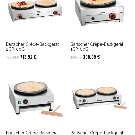
Bartscher Crêpe-Backgerät
Bartscher Crêpe-Backgerät
2CP400G
1CP400G
Ursprünglicher
Aktueller
Ursprünglicher
Aktueller
713,92
€
398,09
€
735,99
€
410,41
€
Preis
Preis
Preis
Preis
war:
ist:
war:
ist:
735,99 €
713,92 €.
410,41 €
398,09 €.
Bartscher Crêpe-Backgerät
Bartscher Crêpe-Backgerät