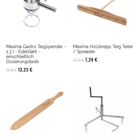
Maxima Gastro Teigspender -
Maxima Holzkrepp Teig Teiler
1,3 l - Edelstahl -
/ Spreader
einschließlich
Ursprünglicher
Aktueller
7,24
€
10,34
€
Dosierungstaste
Preis
Preis
Ursprünglicher
Aktueller
13,23
€
18,91
€
war:
ist:
Preis
Preis
10,34 €
7,24 €.
war:
ist:
18,91 €
13,23 €.