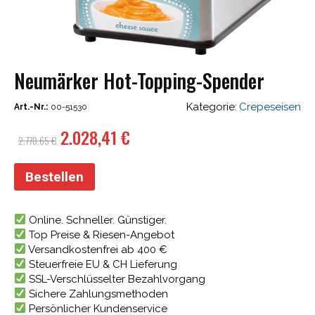
Neumärker Hot-Topping-Spender
Kategorie:
Crepeseisen
Art.-Nr.:
00-51530
Ursprünglicher
Aktueller
2.028,41
€
2.778,65
€
Preis
Preis
war:
ist:
Bestellen
2.778,65 €
2.028,41 €.
Online. Schneller. Günstiger.
Top Preise & Riesen-Angebot
Versandkostenfrei ab 400 €
Steuerfreie EU & CH Lieferung
SSL-Verschlüsselter Bezahlvorgang
Sichere Zahlungsmethoden
Persönlicher Kundenservice