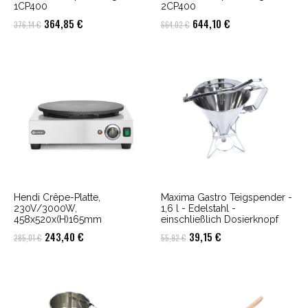
1CP400
2CP400
Ursprünglicher
Aktueller
Ursprünglicher
Aktueller
364,85
€
644,10
€
376,14
€
664,02
€
Preis
Preis
Preis
Preis
war:
ist:
war:
ist:
376,14 €
364,85 €.
664,02 €
644,10 €.
Hendi Crêpe-Platte,
Maxima Gastro Teigspender -
230V/3000W,
1,6 l - Edelstahl -
458x520x(H)165mm
einschließlich Dosierknopf
Ursprünglicher
Aktueller
Ursprünglicher
Aktueller
243,40
€
39,15
€
285,01
€
55,92
€
Preis
Preis
Preis
Preis
war:
ist:
war:
ist:
285,01 €
243,40 €.
55,92 €
39,15 €.