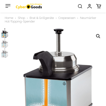
Home
Shop
Brat & Grillgeräte
Crepeseisen
Neumärker
Hot-Topping-Spender