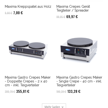
Maxima Kreppspatel aus Holz
Maxima Crepes Gerät
Teigteiler / Spreader
Ursprünglicher
Aktueller
7,00
€
9,98
€
Ursprünglicher
Aktueller
69,97
€
99,95
€
Preis
Preis
Preis
Preis
war:
ist:
war:
ist:
9,98 €
7,00 €.
99,95 €
69,97 €.
Maxima Gastro Crepes Maker
Maxima Gastro Crepes Maker
- Doppelte Crepes - 2 x 40
- Single Crepe - 40 cm - inkl.
cm - inkl. Teigverteiler
Teigverteiler
Ursprünglicher
Aktueller
Ursprünglicher
Aktueller
355,81
€
133,28
€
380,79
€
190,39
€
Preis
Preis
Preis
Preis
war:
ist:
war:
ist:
Mehr laden