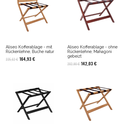
Aliseo Kofferablage - mit
Aliseo Kofferablage - ohne
Rückenlehne, Buche natur
Rückenlehne, Mahagoni
gebeizt
Ursprünglicher
Aktueller
164,93
€
235,62
€
Ursprünglicher
Aktueller
142,03
€
202,90
€
Preis
Preis
Preis
Preis
war:
ist:
war:
ist:
235,62 €
164,93 €.
202,90 €
142,03 €.