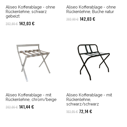
Aliseo Kofferablage - ohne
Aliseo Kofferablage - ohne
Rückenlehne, schwarz
Rückenlehne, Buche natur
gebeizt
Ursprünglicher
Aktueller
142,03
€
202,90
€
Ursprünglicher
Aktueller
142,03
€
202,90
€
Preis
Preis
Preis
Preis
war:
ist:
war:
ist:
202,90 €
142,03 €.
202,90 €
142,03 €.
Aliseo Kofferablage - mit
Aliseo Kofferablage - mit
Rückenlehne, chrom/beige
Rückenlehne,
schwarz/schwarz
Ursprünglicher
Aktueller
141,44
€
202,06
€
Ursprünglicher
Aktueller
72,14
€
103,05
€
Preis
Preis
Preis
Preis
war:
ist:
war:
ist: