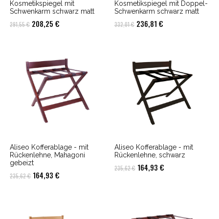
Kosmetikspiegel mit
Kosmetikspiegel mit Doppel-
Schwenkarm schwarz matt
Schwenkarm schwarz matt
Ursprünglicher
Aktueller
Ursprünglicher
Aktueller
208,25
€
236,81
€
291,55
€
332,01
€
Preis
Preis
Preis
Preis
war:
ist:
war:
ist:
291,55 €
208,25 €.
332,01 €
236,81 €.
Aliseo Kofferablage - mit
Aliseo Kofferablage - mit
Rückenlehne, Mahagoni
Rückenlehne, schwarz
gebeizt
Ursprünglicher
Aktueller
164,93
€
235,62
€
Ursprünglicher
Aktueller
164,93
€
235,62
€
Preis
Preis
Preis
Preis
war:
ist:
war:
ist:
235,62 €
164,93 €.
235,62 €
164,93 €.