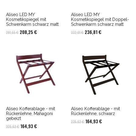
Aliseo LED MY
Aliseo LED MY
Kosmetikspiegel mit
Kosmetikspiegel mit Doppel-
Schwenkarm schwarz matt
Schwenkarm schwarz matt
Ursprünglicher
Aktueller
Ursprünglicher
Aktueller
208,25
€
236,81
€
291,55
€
332,01
€
Preis
Preis
Preis
Preis
war:
ist:
war:
ist:
291,55 €
208,25 €.
332,01 €
236,81 €.
Aliseo Kofferablage - mit
Aliseo Kofferablage - mit
Rückenlehne, Mahagoni
Rückenlehne, schwarz
gebeizt
Ursprünglicher
Aktueller
164,93
€
235,62
€
Ursprünglicher
Aktueller
164,93
€
235,62
€
Preis
Preis
Preis
Preis
war:
ist: