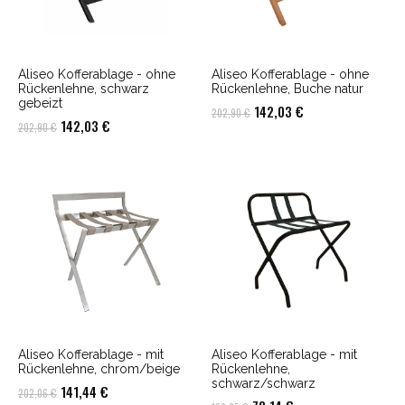
Aliseo Kofferablage - ohne
Aliseo Kofferablage - ohne
Rückenlehne, schwarz
Rückenlehne, Buche natur
gebeizt
Ursprünglicher
Aktueller
142,03
€
202,90
€
Ursprünglicher
Aktueller
142,03
€
202,90
€
Preis
Preis
Preis
Preis
war:
ist:
war:
ist:
202,90 €
142,03 €.
202,90 €
142,03 €.
Aliseo Kofferablage - mit
Aliseo Kofferablage - mit
Rückenlehne, chrom/beige
Rückenlehne,
schwarz/schwarz
Ursprünglicher
Aktueller
141,44
€
202,06
€
Ursprünglicher
Aktueller