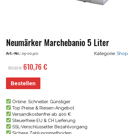
Neumärker Marchebanio 5 Liter
Kategorie:
Shop
Art.-Nr.:
05-00320
Ursprünglicher
Aktueller
610,76
€
783,02
€
Preis
Preis
war:
ist:
Bestellen
783,02 €
610,76 €.
Online. Schneller. Günstiger.
Top Preise & Riesen-Angebot
Versandkostenfrei ab 400 €
Steuerfreie EU & CH Lieferung
SSL-Verschlüsselter Bezahlvorgang
Sichere Zahlungsmethoden