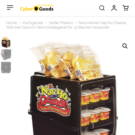
Home
Kochgeräte
Heiße Theken
Neumärker Nacho Cheese
Wärmer Cancún Warmhaltegerät für 33 Becher Käsesoße