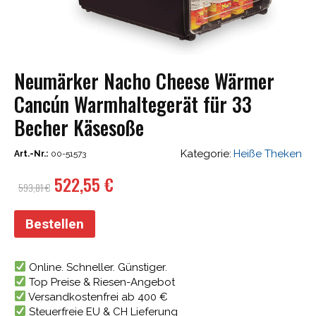
Neumärker Nacho Cheese Wärmer
Cancún Warmhaltegerät für 33
Becher Käsesoße
Kategorie:
Heiße Theken
Art.-Nr.:
00-51573
Ursprünglicher
Aktueller
522,55
€
593,81
€
Preis
Preis
war:
ist:
Bestellen
593,81 €
522,55 €.
Online. Schneller. Günstiger.
Top Preise & Riesen-Angebot
Versandkostenfrei ab 400 €
Steuerfreie EU & CH Lieferung