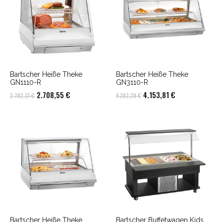
Bartscher Heiße Theke
Bartscher Heiße Theke
GN1110-R
GN3110-R
Ursprünglicher
Aktueller
Ursprünglicher
Aktueller
2.708,55
€
4.153,81
€
2.792,31
€
4.282,29
€
Preis
Preis
Preis
Preis
war:
ist:
war:
ist:
2.792,31 €
2.708,55 €.
4.282,29 €
4.153,81 €.
Bartscher Heiße Theke
Bartscher Buffetwagen Kids