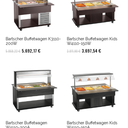
Bartscher Buffetwagen K3110-
Bartscher Buffetwagen Kids
200W
W4110-150W
Ursprünglicher
Aktueller
Ursprünglicher
Aktueller
5.692,17
€
3.697,54
€
5.868,22
€
3.811,90
€
Preis
Preis
Preis
Preis
war:
ist:
war:
ist:
5.868,22 €
5.692,17 €.
3.811,90 €
3.697,54 €.
Bartscher Buffetwagen
Bartscher Buffetwagen Kids
W4110-200A
W4110-150A