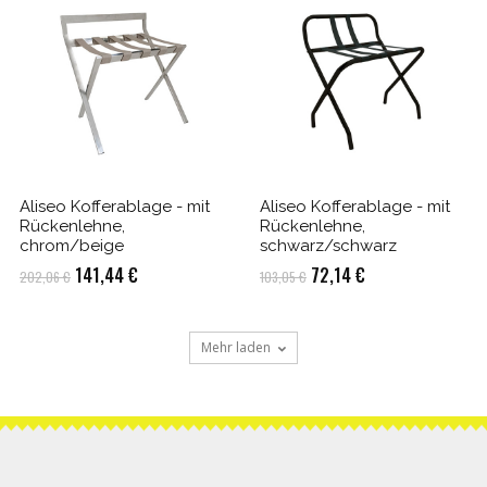
Aliseo Kofferablage - mit
Aliseo Kofferablage - mit
Rückenlehne,
Rückenlehne,
chrom/beige
schwarz/schwarz
Ursprünglicher
Aktueller
Ursprünglicher
Aktueller
141,44
€
72,14
€
202,06
€
103,05
€
Preis
Preis
Preis
Preis
war:
ist:
war:
ist:
Mehr laden
202,06 €
141,44 €.
103,05 €
72,14 €.