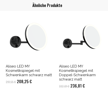
Ähnliche Produkte
Aliseo LED MY
Aliseo LED MY
Kosmetikspiegel mit
Kosmetikspiegel mit
Schwenkarm schwarz matt
Doppel-Schwenkarm
schwarz matt
Ursprünglicher
Aktueller
208,25
€
291,55
€
Ursprünglicher
Aktueller
236,81
€
332,01
€
Preis
Preis
Preis
Preis
war:
ist:
war:
ist:
291,55 €
208,25 €.
332,01 €
236,81 €.