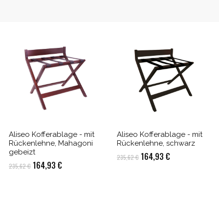
Aliseo Kofferablage - mit
Aliseo Kofferablage - mit
Rückenlehne, Mahagoni
Rückenlehne, schwarz
gebeizt
Ursprünglicher
Aktueller
164,93
€
235,62
€
Ursprünglicher
Aktueller
164,93
€
235,62
€
Preis
Preis
Preis
Preis
war:
ist:
war:
ist:
235,62 €
164,93 €.
235,62 €
164,93 €.