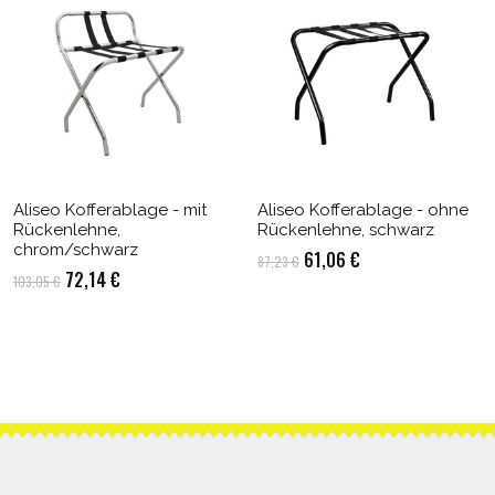
Aliseo Kofferablage - mit
Aliseo Kofferablage - ohne
Rückenlehne,
Rückenlehne, schwarz
chrom/schwarz
Ursprünglicher
Aktueller
61,06
€
87,23
€
Ursprünglicher
Aktueller
72,14
€
103,05
€
Preis
Preis
Preis
Preis
war:
ist:
war:
ist:
87,23 €
61,06 €.
103,05 €
72,14 €.