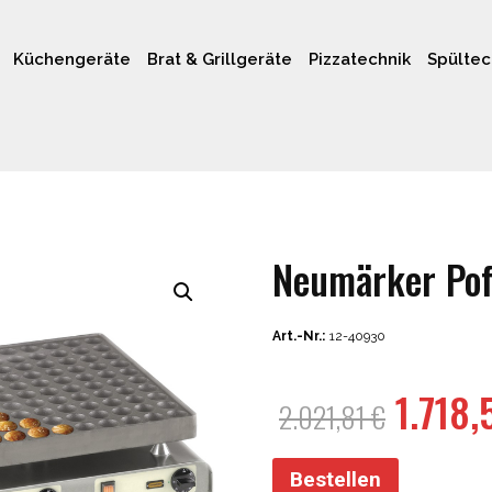
Küchengeräte
Brat & Grillgeräte
Pizzatechnik
Spültec
Neumärker Poff
Art.-Nr.:
12-40930
Urspr
1.718
2.021,81
€
Preis
war:
Bestellen