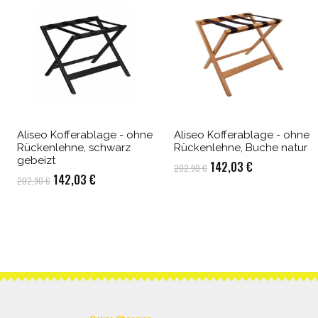
Aliseo Kofferablage - ohne
Aliseo Kofferablage - ohne
Rückenlehne, schwarz
Rückenlehne, Buche natur
gebeizt
Ursprünglicher
Aktueller
142,03
€
202,90
€
Ursprünglicher
Aktueller
142,03
€
202,90
€
Preis
Preis
Preis
Preis
war:
ist:
war:
ist:
202,90 €
142,03 €.
202,90 €
142,03 €.