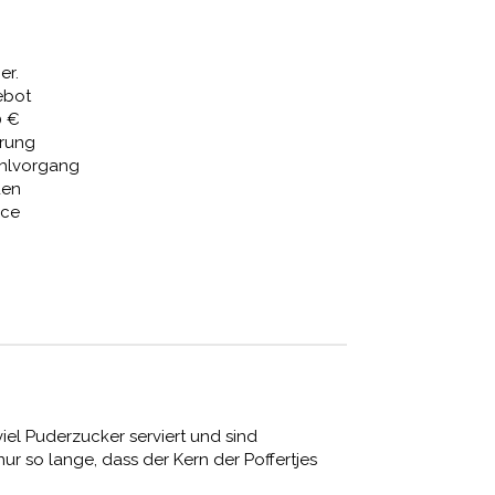
81 €
1.718,54 €.
er.
ebot
0 €
erung
ahlvorgang
den
ice
iel Puderzucker serviert und sind
r so lange, dass der Kern der Poffertjes