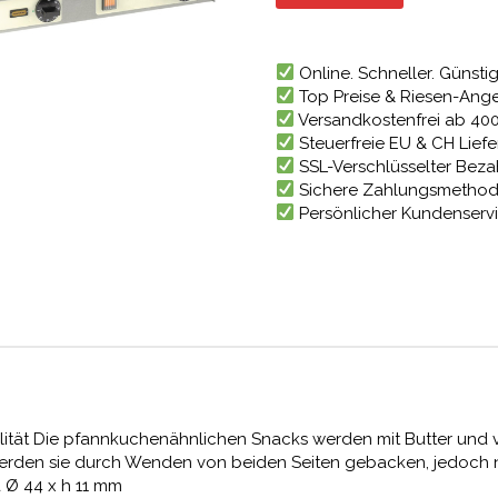
2.021,
Online. Schneller. Günstig
Top Preise & Riesen-Ang
Versandkostenfrei ab 40
Steuerfreie EU & CH Lief
SSL-Verschlüsselter Bez
Sichere Zahlungsmetho
Persönlicher Kundenserv
lität Die pfannkuchenähnlichen Snacks werden mit Butter und v
werden sie durch Wenden von beiden Seiten gebacken, jedoch nu
à Ø 44 x h 11 mm