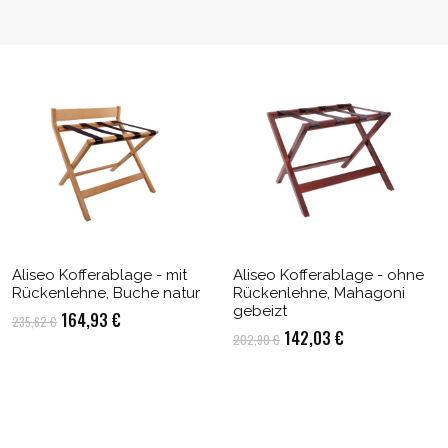
Aliseo Kofferablage - mit
Aliseo Kofferablage - ohne
Rückenlehne, Buche natur
Rückenlehne, Mahagoni
gebeizt
Ursprünglicher
Aktueller
164,93
€
235,62
€
Ursprünglicher
Aktueller
142,03
€
202,90
€
Preis
Preis
Preis
Preis
war:
ist:
war:
ist:
235,62 €
164,93 €.
202,90 €
142,03 €.