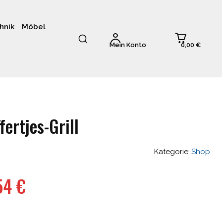
hnik
Möbel
0,00 €
Mein Konto
ertjes-Grill
Kategorie:
Shop
ünglicher
Aktueller
,54
€
Preis
ist: