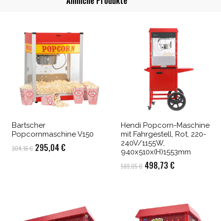
Ähnliche Produkte
Bartscher
Hendi Popcorn-Maschine
Popcornmaschine V150
mit Fahrgestell, Rot, 220-
240V/1155W,
Ursprünglicher
Aktueller
295,04
€
304,16
€
940x510x(H)1553mm
Preis
Preis
Ursprünglicher
Aktueller
498,73
€
589,05
€
war:
ist:
Preis
Preis
304,16 €
295,04 €.
war:
ist:
589,05 €
498,73 €.