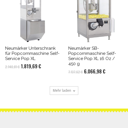
Neumärker Unterschrank
Neumärker SB-
für Popcornmaschine Self-
Popcornmaschine Self-
Service Pop XL
Service Pop XL 16 Oz /
450 g
Ursprünglicher
Aktueller
1.819,69
€
2.140,81
€
Ursprünglicher
Aktueller
6.066,98
€
7.137,62
€
Preis
Preis
Preis
Preis
war:
ist:
war:
ist:
2.140,81 €
1.819,69 €.
Mehr laden
7.137,62 €
6.066,98 €.