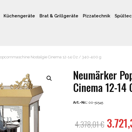
Küchengeräte
Brat & Grillgeräte
Pizzatechnik
Spültec
pcornmaschine Nostalgie Cinema 12-14 Oz / 340-400 g
Neumärker Pop
Cinema 12-14 
Art.-Nr.:
00-51545
Urspr
3.721
4.378,01
€