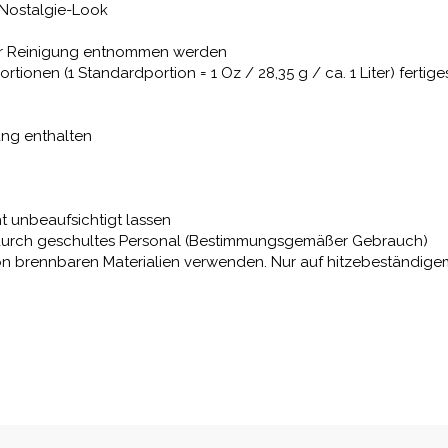
 Nostalgie-Look
 zur Reinigung entnommen werden
ortionen (1 Standardportion = 1 Oz / 28,35 g / ca. 1 Liter) ferti
ang enthalten
ht unbeaufsichtigt lassen
nur durch geschultes Personal (Bestimmungsgemäßer Gebrauch)
von brennbaren Materialien verwenden. Nur auf hitzebeständig