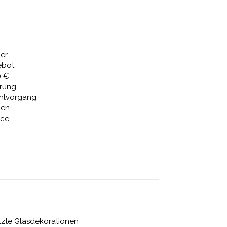
Preis
ist:
,01 €
3.721,31 €.
er.
ebot
0 €
erung
ahlvorgang
den
ice
tzte Glasdekorationen