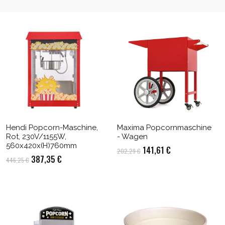
Hendi Popcorn-Maschine,
Maxima Popcornmaschine
Rot, 230V/1155W,
- Wagen
560x420x(H)760mm
Ursprünglicher
Aktueller
141,61
€
202,29
€
Ursprünglicher
Aktueller
387,35
€
446,25
€
Preis
Preis
Preis
Preis
war:
ist:
war:
ist:
202,29 €
141,61 €.
446,25 €
387,35 €.