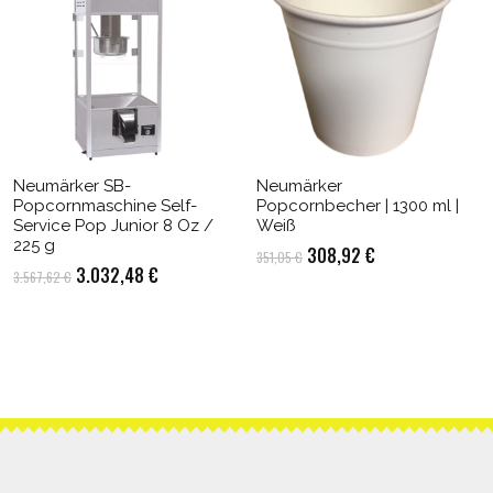
Neumärker SB-
Neumärker
Popcornmaschine Self-
Popcornbecher | 1300 ml |
Service Pop Junior 8 Oz /
Weiß
225 g
Ursprünglicher
Aktueller
308,92
€
351,05
€
Ursprünglicher
Aktueller
3.032,48
€
3.567,62
€
Preis
Preis
Preis
Preis
war:
ist:
war:
ist:
351,05 €
308,92 €.
3.567,62 €
3.032,48 €.