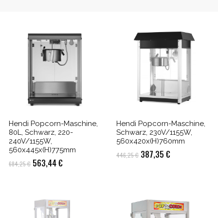
Hendi Popcorn-Maschine,
Hendi Popcorn-Maschine,
80L, Schwarz, 220-
Schwarz, 230V/1155W,
240V/1155W,
560x420x(H)760mm
560x445x(H)775mm
Ursprünglicher
Aktueller
387,35
€
446,25
€
Ursprünglicher
Aktueller
563,44
€
684,25
€
Preis
Preis
Preis
Preis
war:
ist:
war:
ist:
446,25 €
387,35 €.
684,25 €
563,44 €.