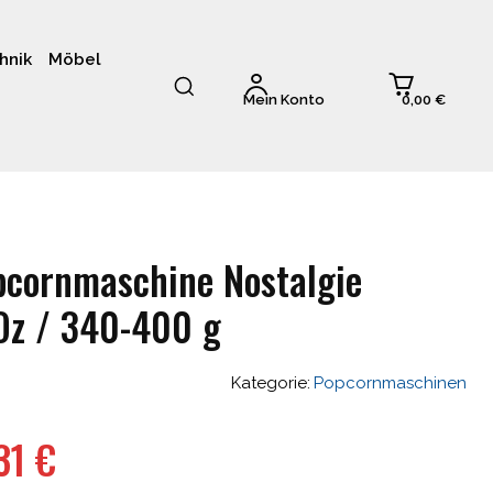
hnik
Möbel
0,00 €
Mein Konto
cornmaschine Nostalgie
Oz / 340-400 g
Kategorie:
Popcornmaschinen
ünglicher
Aktueller
,31
€