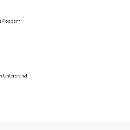
ges Popcorn
em Untergrund