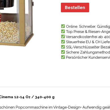
Preis
war:
Bestellen
4.378
Online. Schneller. Günstig
Top Preise & Riesen-Ang
Versandkostenfrei ab 40
Steuerfreie EU & CH Lief
SSL-Verschlüsselter Bez
Sichere Zahlungsmetho
Persönlicher Kundenserv
Cinema 12-14 Oz / 340-400 g
erschönen Popcornmaschine im Vintage-Design• Aufwendig geä