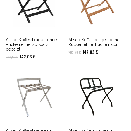
Aliseo Kofferablage - ohne
Aliseo Kofferablage - ohne
Rückenlehne, schwarz
Rückenlehne, Buche natur
gebeizt
Ursprünglicher
Aktueller
142,03
€
202,90
€
Ursprünglicher
Aktueller
142,03
€
202,90
€
Preis
Preis
Preis
Preis
war:
ist:
war:
ist:
202,90 €
142,03 €.
202,90 €
142,03 €.
Aliseo Kofferablage - mit
Aliseo Kofferablage - mit