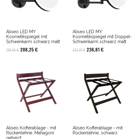
Aliseo LED MY
Aliseo LED MY
Kosmetikspiegel mit
Kosmetikspiegel mit Doppel-
Schwenkarm schwarz matt
Schwenkarm schwarz matt
Ursprünglicher
Aktueller
Ursprünglicher
Aktueller
208,25
€
236,81
€
291,55
€
332,01
€
Preis
Preis
Preis
Preis
war:
ist:
war:
ist:
291,55 €
208,25 €.
332,01 €
236,81 €.
Aliseo Kofferablage - mit
Aliseo Kofferablage - mit
Rückenlehne, Mahagoni
Rückenlehne, schwarz
gebeizt