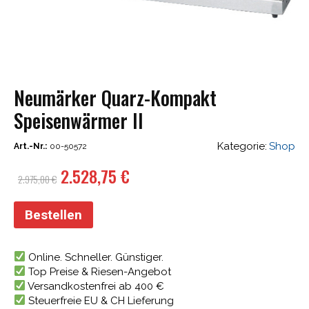
Neumärker Quarz-Kompakt
Speisenwärmer II
Kategorie:
Shop
Art.-Nr.:
00-50572
Ursprünglicher
Aktueller
2.528,75
€
2.975,00
€
Preis
Preis
war:
ist:
Bestellen
2.975,00 €
2.528,75 €.
Online. Schneller. Günstiger.
Top Preise & Riesen-Angebot
Versandkostenfrei ab 400 €
Steuerfreie EU & CH Lieferung