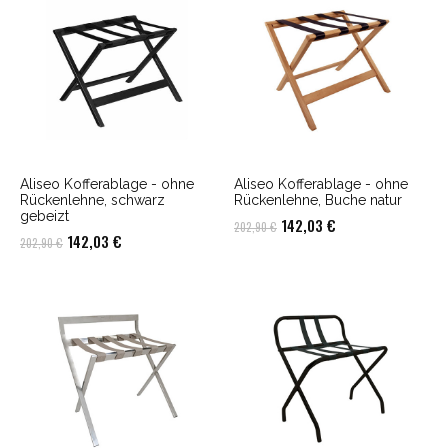
202,90 €
142,03 €.
Aliseo Kofferablage - ohne
Aliseo Kofferablage - ohne
Rückenlehne, schwarz
Rückenlehne, Buche natur
gebeizt
Ursprünglicher
Aktueller
142,03
€
202,90
€
Ursprünglicher
Aktueller
142,03
€
202,90
€
Preis
Preis
Preis
Preis
war:
ist:
war:
ist:
202,90 €
142,03 €.
202,90 €
142,03 €.