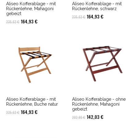
Aliseo Kofferablage - mit
Aliseo Kofferablage - mit
Rückenlehne, Mahagoni
Rückenlehne, schwarz
gebeizt
Ursprünglicher
Aktueller
164,93
€
235,62
€
Ursprünglicher
Aktueller
164,93
€
235,62
€
Preis
Preis
Preis
Preis
war:
ist:
war:
ist:
235,62 €
164,93 €.
235,62 €
164,93 €.
Aliseo Kofferablage - mit
Aliseo Kofferablage - ohne
Rückenlehne, Buche natur
Rückenlehne, Mahagoni
gebeizt
Ursprünglicher
Aktueller
164,93
€
235,62
€
Ursprünglicher
Aktueller
142,03
€
202,90
€
Preis
Preis
Preis
Preis
war:
ist:
war:
ist:
235,62 €
164,93 €.