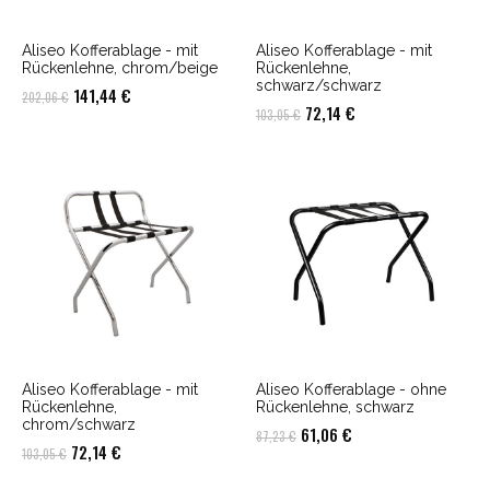
Aliseo Kofferablage - mit
Aliseo Kofferablage - mit
Rückenlehne, chrom/beige
Rückenlehne,
schwarz/schwarz
Ursprünglicher
Aktueller
141,44
€
202,06
€
Ursprünglicher
Aktueller
72,14
€
103,05
€
Preis
Preis
Preis
Preis
war:
ist:
war:
ist:
202,06 €
141,44 €.
103,05 €
72,14 €.
Aliseo Kofferablage - mit
Aliseo Kofferablage - ohne
Rückenlehne,
Rückenlehne, schwarz
chrom/schwarz
Ursprünglicher
Aktueller
61,06
€
87,23
€
Ursprünglicher
Aktueller
72,14
€
103,05
€
Preis
Preis
Preis
Preis
war:
ist: