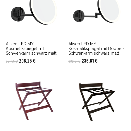
Aliseo LED MY
Aliseo LED MY
Kosmetikspiegel mit
Kosmetikspiegel mit Doppel-
Schwenkarm schwarz matt
Schwenkarm schwarz matt
Ursprünglicher
Aktueller
Ursprünglicher
Aktueller
208,25
€
236,81
€
291,55
€
332,01
€
Preis
Preis
Preis
Preis
war:
ist:
war:
ist:
291,55 €
208,25 €.
332,01 €
236,81 €.