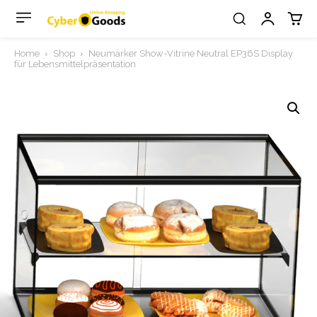
Home
Shop
Neumärker Show-Vitrine Neutral EP36S Display
für Lebensmittelpräsentation